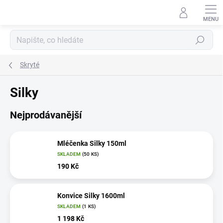
Přejít
na
obsah
Hledat
Skryté
Silky
Nejprodávanější
Mléčenka Silky 150ml
SKLADEM
(50 KS)
190 Kč
Konvice Silky 1600ml
SKLADEM
(1 KS)
1 198 Kč