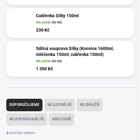
Cukřenka Silky 150ml
SKLADEM
(50 KS)
230 Kč
5dílná souprava Silky (Konvice 1600ml,
mléčenka 150ml, cukřenka 150ml)
SKLADEM
(50 KS)
1 390 Kč
Ř
a
DOPORUČUJEME
NEJLEVNĚJŠÍ
NEJDRAŽŠÍ
z
e
NEJPRODÁVANĚJŠÍ
ABECEDNĚ
n
í
4
položek celkem
p