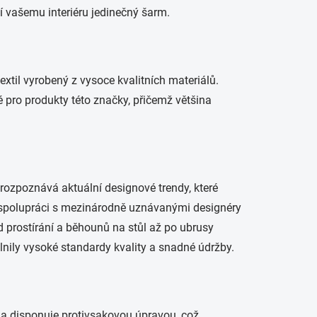
jí vašemu interiéru jedinečný šarm.
textil vyrobený z vysoce kvalitních materiálů.
é pro produkty této značky, přičemž většina
rozpoznává aktuální designové trendy, které
Ve spolupráci s mezinárodně uznávanými designéry
Od prostírání a běhounů na stůl až po ubrusy
lnily vysoké standardy kvality a snadné údržby.
 a disponuje protivsakovou úpravou, což