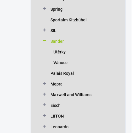
Spring
Sportalm Kitzbühel
SIL
Sander
Utěrky
Vánoce
Palais Royal
Mepra
Maxwell and Williams
Eisch
LIITON
Leonardo