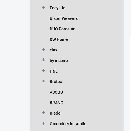
Easy life
Ulster Weavers
DUO Porcelán
DW Home
clay
by inspire
H&L
Brotex
ASOBU
BRANQ
Riedel
Gmundner keramik