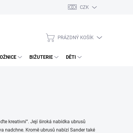
CZK
PRÁZDNÝ KOŠÍK
NÁKUPNÍ
KOŠÍK
OŽNICE
BIŽUTERIE
DĚTI
te kreativní“. Její široká nabídka ubrusů
lova nadchne. Kromě ubrusů nabízí Sander také