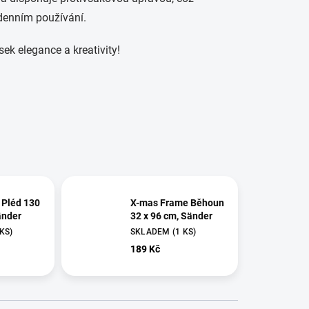
dodenním používání.
k elegance a kreativity!
 Pléd 130
X-mas Frame Běhoun
änder
32 x 96 cm, Sänder
 KS)
SKLADEM
(1 KS)
189 Kč