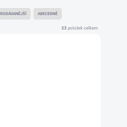
RODÁVANĚJŠÍ
ABECEDNĚ
23
položek celkem
NOVINKA
7268/40
967277/40
KLADEM
SKLADEM
(2 KS)
(4 KS)
oun 32
Big Red Man Ponožka
21 x 48 cm, Sänder
276 Kč