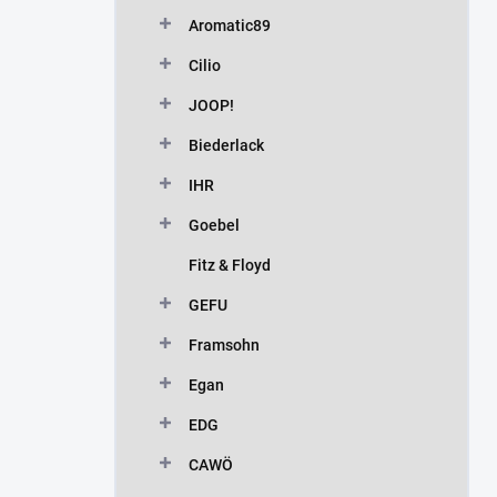
n
Aromatic89
í
p
Cilio
a
n
JOOP!
e
Biederlack
l
IHR
Goebel
Fitz & Floyd
GEFU
Framsohn
Egan
EDG
CAWÖ