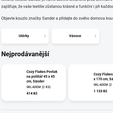
zajišťuje, že vaše textilie zůstanou krásné a funkční i při kaž
Objevte kouzlo značky Sander a přidejte do svého domova kouse
Utěrky
Vánoce
Nejprodávanější
Cozy Flakes Povlak
Cozy Flakes
na polštář 45 x 45
x 170 cm, S
cm, Sänder
SKLADEM
(2
SKLADEM
(2 KS)
1 133 Kč
414 Kč