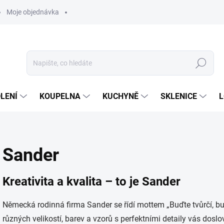
Moje objednávka
Hledat
LENÍ
KOUPELNA
KUCHYNĚ
SKLENICE
L
Sander
Kreativita a kvalita – to je Sander
Německá rodinná firma Sander se řídí mottem „Buďte tvůrčí, buď
různých velikostí, barev a vzorů s perfektními detaily vás dos