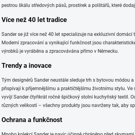
pestrou škálu středových pásů, prostírek a polštářů, které doda
Více než 40 let tradice
Sander se již více než 40 let specializuje na exkluzivní domácí 
Moderní zpracování a vynikající funkčnost jsou charakteristick
výrobků je vyráběna a zpracovávána přímo v Německu.
Trendy a inovace
Tým designérů Sander neustále sleduje trh s bytovou módou a 
přispívají k příjemnějšímu a praktičtějšímu životnímu stylu. 
vyvíjí Sander čtyřikrát ročně špičkový stolní kuchyňský textil. 
různých velikostí – všechny produkty jsou navrženy tak, aby sp
Ochrana a funkčnost
Mnoho kolekcí Sander je navíc účinně chráněno před skvrnami