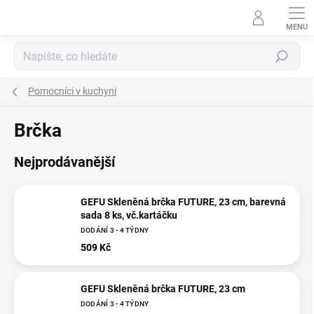
Přejít
na
obsah
Hledat
Pomocníci v kuchyni
Brčka
Nejprodávanější
GEFU Skleněná brčka FUTURE, 23 cm, barevná
sada 8 ks, vč.kartáčku
DODÁNÍ 3 - 4 TÝDNY
509 Kč
GEFU Skleněná brčka FUTURE, 23 cm
DODÁNÍ 3 - 4 TÝDNY