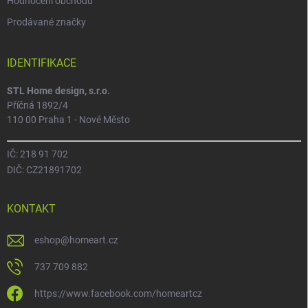
Hodnocení obchodu
Prodávané značky
IDENTIFIKACE
STL Home design, s.r.o.
Příčná 1892/4
110 00 Praha 1 - Nové Město
IČ: 218 91 702
DIČ: CZ21891702
KONTAKT
eshop
@
homeart.cz
737 709 882
https://www.facebook.com/homeartcz