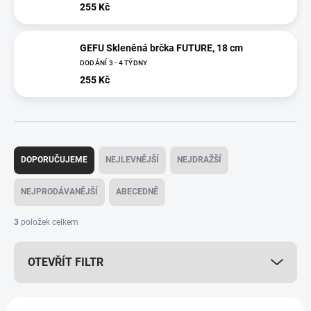
255 Kč
GEFU Skleněná brčka FUTURE, 18 cm
DODÁNÍ 3 - 4 TÝDNY
255 Kč
Ř
a
DOPORUČUJEME
NEJLEVNĚJŠÍ
NEJDRAŽŠÍ
z
e
NEJPRODÁVANĚJŠÍ
ABECEDNĚ
n
í
3
položek celkem
p
r
OTEVŘÍT FILTR
o
d
u
V
k