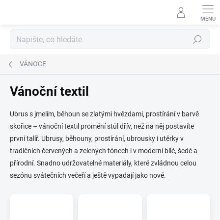
Přejít
na
obsah
Hledat
VÁNOCE
Vánoční textil
Ubrus s jmelím, běhoun se zlatými hvězdami, prostírání v barvě
skořice – vánoční textil promění stůl dřív, než na něj postavíte
první talíř. Ubrusy, běhouny, prostírání, ubrousky i utěrky v
tradičních červených a zelených tónech i v moderní bílé, šedé a
přírodní. Snadno udržovatelné materiály, které zvládnou celou
sezónu svátečních večeří a ještě vypadají jako nové.