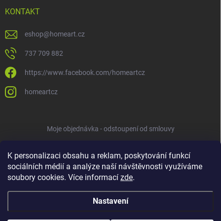
KONTAKT
eshop
@
homeart.cz
737 709 882
https://www.facebook.com/homeartcz
homeartcz
Moje objednávka - odstoupení od smlouvy
K personalizaci obsahu a reklam, poskytování funkcí
sociálních médií a analýze naší návštěvnosti využíváme
soubory cookies. Více informací
zde
.
Nastavení
Copyright 2026
HOMEART
. Všechna práva vyhrazena.
Upravit nastavení
cookies