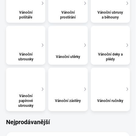
Vánoční
Vánoční
Vánoční ubrusy
polštáře
prostírání
a běhouny
Vánoční
Vánoční deky a
Vánoční utěrky
ubrousky
plédy
Vánoční
papírové
Vánoční zástěry
Vánoční ručníky
ubrousky
Nejprodávanější