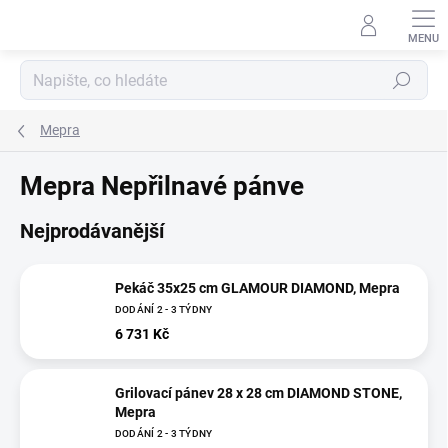
Přejít
na
obsah
Hledat
Mepra
Mepra Nepřilnavé pánve
Nejprodávanější
Pekáč 35x25 cm GLAMOUR DIAMOND, Mepra
DODÁNÍ 2 - 3 TÝDNY
6 731 Kč
Grilovací pánev 28 x 28 cm DIAMOND STONE,
Mepra
DODÁNÍ 2 - 3 TÝDNY