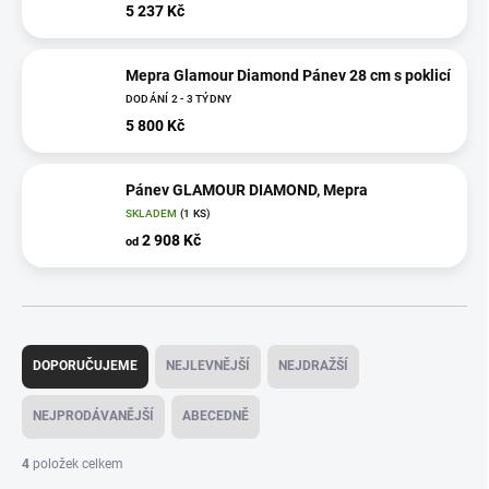
5 237 Kč
Mepra Glamour Diamond Pánev 28 cm s poklicí
DODÁNÍ 2 - 3 TÝDNY
5 800 Kč
Pánev GLAMOUR DIAMOND, Mepra
SKLADEM
(1 KS)
2 908 Kč
od
Ř
a
DOPORUČUJEME
NEJLEVNĚJŠÍ
NEJDRAŽŠÍ
z
e
NEJPRODÁVANĚJŠÍ
ABECEDNĚ
n
í
4
položek celkem
p