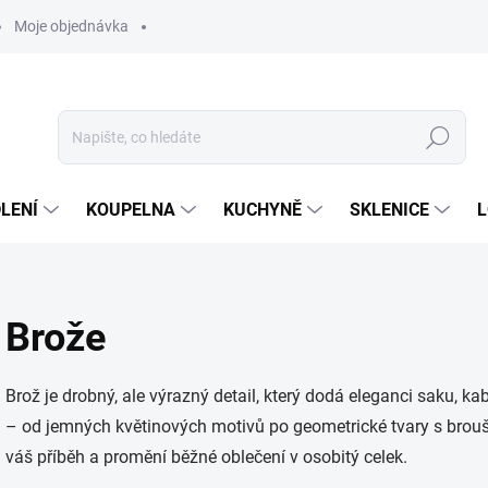
Moje objednávka
Hledat
LENÍ
KOUPELNA
KUCHYNĚ
SKLENICE
L
Brože
Brož je drobný, ale výrazný detail, který dodá eleganci saku, k
– od jemných květinových motivů po geometrické tvary s brouše
váš příběh a promění běžné oblečení v osobitý celek.