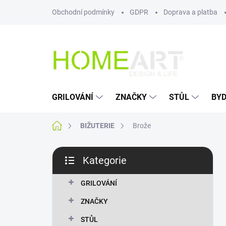
Přejít
Obchodní podmínky
GDPR
Doprava a platba
na
obsah
GRILOVÁNÍ
ZNAČKY
STŮL
BYD
Domů
BIŽUTERIE
Brože
P
Kategorie
o
Přeskočit
s
kategorie
t
GRILOVÁNÍ
r
ZNAČKY
a
n
STŮL