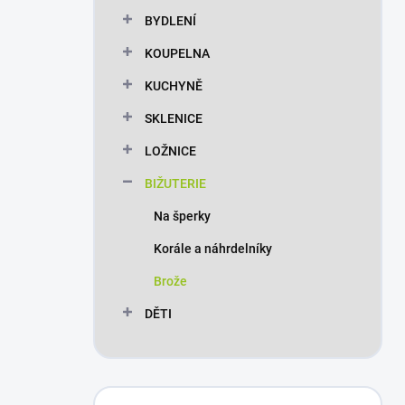
n
BYDLENÍ
í
p
KOUPELNA
a
n
KUCHYNĚ
e
SKLENICE
l
LOŽNICE
BIŽUTERIE
Na šperky
Korále a náhrdelníky
Brože
DĚTI