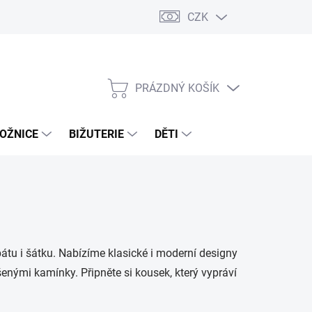
CZK
PRÁZDNÝ KOŠÍK
NÁKUPNÍ
KOŠÍK
OŽNICE
BIŽUTERIE
DĚTI
abátu i šátku. Nabízíme klasické i moderní designy
nými kamínky. Připněte si kousek, který vypráví