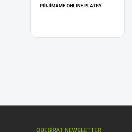
PŘIJÍMÁME ONLINE PLATBY
Z
á
p
a
ODEBÍRAT NEWSLETTER