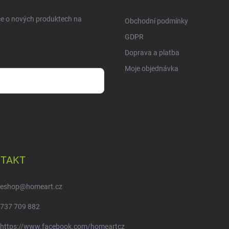
ce o nových produktech na
Obchodní podmínky
GDPR
Doprava a platba
Moje objednávka
sobních údajů
TAKT
eshop
@
homeart.cz
737 709 882
https://www.facebook.com/homeartcz