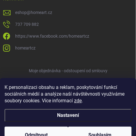
eshop
@
homeart.cz
737 709 882
https://www.facebook.com/homeartcz
homeartcz
Moje objednávka - odstoupení od smlouvy
K personalizaci obsahu a reklam, poskytování funkcí
sociálních médií a analýze naší návštěvnosti využíváme
soubory cookies. Více informací
zde
.
Nastavení
Copyright 2026
HOMEART
. Všechna práva vyhrazena.
Upravit nastavení
cookies
Odmítnout
Souhlasím