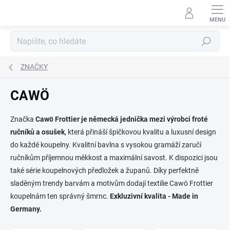
Přejít
na
obsah
Hledat
ZNAČKY
CAWÖ
Značka
Cawö Frottier je německá jednička mezi výrobci froté
ručníků a osušek
, která přináší špičkovou kvalitu a luxusní design
do každé koupelny. Kvalitní bavlna s vysokou gramáží zaručí
ručníkům příjemnou měkkost a maximální savost. K dispozici jsou
také série koupelnových předložek a županů. Díky perfektně
sladěným trendy barvám a motivům dodají textilie Cawö Frottier
koupelnám ten správný šmrnc.
Exkluzivní kvalita - Made in
Germany.