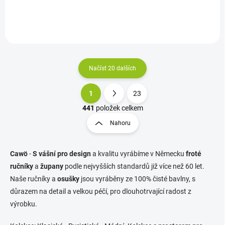
vyroben v Německu s
vyroben v Německu s
typickou precizností značky
typickou precizností značky
CAWÖ.
CAWÖ.
Načíst 20 dalších
1
23
O
S
v
t
441
položek celkem
l
r
Nahoru
á
á
d
n
a
k
c
Cawö
-
S vášní pro design
a kvalitu vyrábíme v Německu
froté
o
í
ručníky
a
župany
podle nejvyšších standardů již více než 60 let.
p
v
Naše ručníky a
osušky
jsou vyráběny ze 100% čisté bavlny, s
r
á
důrazem na detail a velkou péčí, pro dlouhotrvající radost z
v
n
k
výrobku.
í
y
v