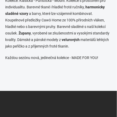
Kolekce: Klasická - Puristická - Módní. Kolekce s prostorem pro
ý
individualitu. Barevné tkané i hladké froté ručníky,
harmonicky
p
i
sladěné vzory
a barvy, které lze vzájemně kombinovat.
s
Koupelnové předložky Cawö Home ze 100% přírodních vláken,
u
hladké nebo s barevnými pruhy. Barevně sladěné s naší kolekcí
osušek.
Župany
, vyrobené se zkušenostmi a vysokými standardy
kvality. Dámské a pánské modely z
velurových
materiálů lehkých
jako peříčko a z příjemných froté tkanin.
Každou sezónu nová, jedinečná kolekce - MADE FOR YOU!
Z
á
p
a
t