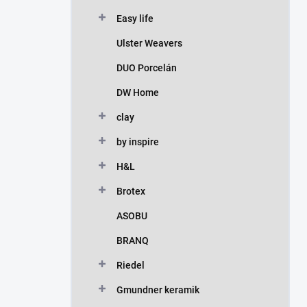
Easy life
Ulster Weavers
DUO Porcelán
DW Home
clay
by inspire
H&L
Brotex
ASOBU
BRANQ
Riedel
Gmundner keramik