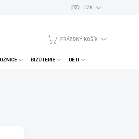
CZK
PRÁZDNÝ KOŠÍK
NÁKUPNÍ
KOŠÍK
OŽNICE
BIŽUTERIE
DĚTI