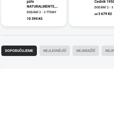
páře
Cedník 1950
NATURALMENTE,
DODÁNÍ 2 - 
Mepra
DODÁNÍ 2 - 3 TÝDNY
3 679 Kč
od
10 394 Kč
Ř
a
DOPORUČUJEME
NEJLEVNĚJŠÍ
NEJDRAŽŠÍ
NEJP
z
e
n
í
V
p
ý
NOVINKA
NOVINKA
30146118
3
r
p
o
i
d
s
u
p
k
r
t
o