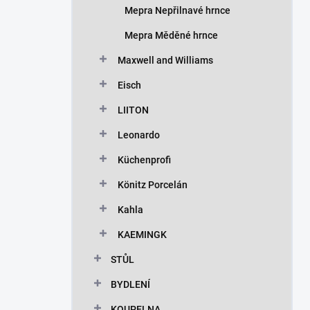
Mepra Nepřilnavé hrnce
Mepra Měděné hrnce
Maxwell and Williams
Eisch
LIITON
Leonardo
Küchenprofi
Könitz Porcelán
Kahla
KAEMINGK
STŮL
BYDLENÍ
KOUPELNA