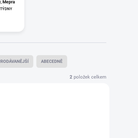
, Mepra
3 TÝDNY
RODÁVANĚJŠÍ
ABECEDNĚ
2
položek celkem
0156340