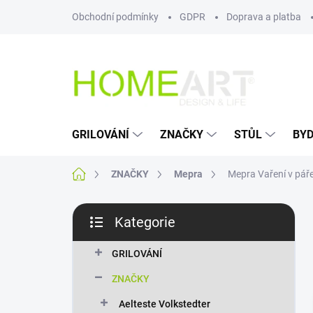
Přejít
Obchodní podmínky
GDPR
Doprava a platba
na
obsah
GRILOVÁNÍ
ZNAČKY
STŮL
BYD
Domů
ZNAČKY
Mepra
Mepra Vaření v pář
P
Kategorie
o
Přeskočit
s
kategorie
t
GRILOVÁNÍ
r
ZNAČKY
a
n
Aelteste Volkstedter