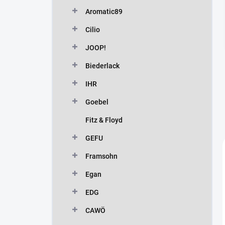
n
Aromatic89
í
p
Cilio
a
n
JOOP!
e
Biederlack
l
IHR
Goebel
Fitz & Floyd
GEFU
Framsohn
Egan
EDG
CAWÖ