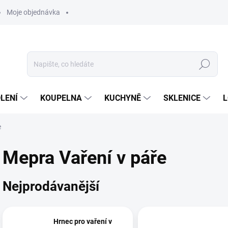
Moje objednávka
Hledat
LENÍ
KOUPELNA
KUCHYNĚ
SKLENICE
L
e
Mepra Vaření v páře
Nejprodávanější
Hrnec pro vaření v