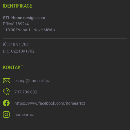
IDENTIFIKACE
STL Home design, s.r.o.
Příčná 1892/4
110 00 Praha 1 - Nové Město
IČ: 218 91 702
DIČ: CZ21891702
KONTAKT
eshop
@
homeart.cz
737 709 882
https://www.facebook.com/homeartcz
homeartcz