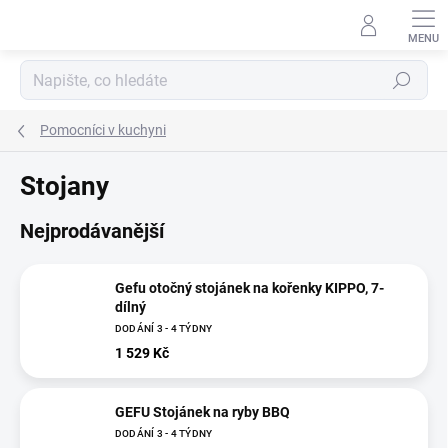
Přejít
na
obsah
Hledat
Pomocníci v kuchyni
Stojany
Nejprodávanější
Gefu otočný stojánek na kořenky KIPPO, 7-
dílný
DODÁNÍ 3 - 4 TÝDNY
1 529 Kč
GEFU Stojánek na ryby BBQ
DODÁNÍ 3 - 4 TÝDNY