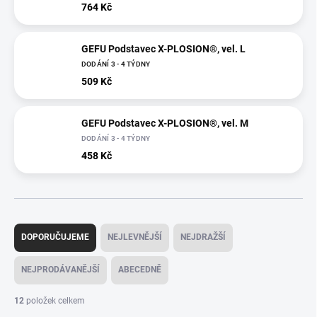
764 Kč
GEFU Podstavec X-PLOSION®, vel. L
DODÁNÍ 3 - 4 TÝDNY
509 Kč
GEFU Podstavec X-PLOSION®, vel. M
DODÁNÍ 3 - 4 TÝDNY
458 Kč
Ř
a
DOPORUČUJEME
NEJLEVNĚJŠÍ
NEJDRAŽŠÍ
z
e
NEJPRODÁVANĚJŠÍ
ABECEDNĚ
n
í
12
položek celkem
p