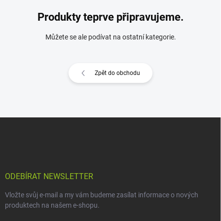
Produkty teprve připravujeme.
Můžete se ale podívat na ostatní kategorie.
Zpět do obchodu
Z
á
p
a
t
í
ODEBÍRAT NEWSLETTER
Vložte svůj e-mail a my vám budeme zasílat informace o nových
produktech na našem e-shopu.