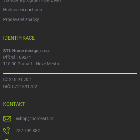
Věrnostní program HOME ART
Hodnocení obchodu
Prodávané značky
IDENTIFIKACE
STL Home design, s.r.o.
Příčná 1892/4
110 00 Praha 1 - Nové Město
IČ: 218 91 702
DIČ: CZ21891702
KONTAKT
eshop
@
homeart.cz
737 709 882