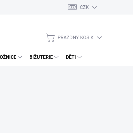
CZK
PRÁZDNÝ KOŠÍK
NÁKUPNÍ
KOŠÍK
OŽNICE
BIŽUTERIE
DĚTI