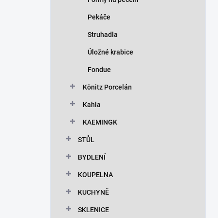
Pekáče
Struhadla
Úložné krabice
Fondue
Könitz Porcelán
Kahla
KAEMINGK
STŮL
BYDLENÍ
KOUPELNA
KUCHYNĚ
SKLENICE