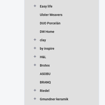
Easy life
Ulster Weavers
DUO Porcelán
DW Home
clay
by inspire
H&L
Brotex
ASOBU
BRANQ
Riedel
Gmundner keramik