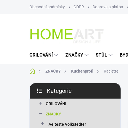
Přejít
Obchodní podmínky
GDPR
Doprava a platba
na
obsah
GRILOVÁNÍ
ZNAČKY
STŮL
BYD
Domů
ZNAČKY
Küchenprofi
Raclette
P
Kategorie
o
Přeskočit
s
kategorie
t
GRILOVÁNÍ
r
ZNAČKY
a
n
Aelteste Volkstedter