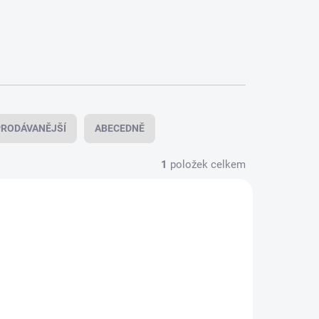
RODÁVANĚJŠÍ
ABECEDNĚ
1
položek celkem