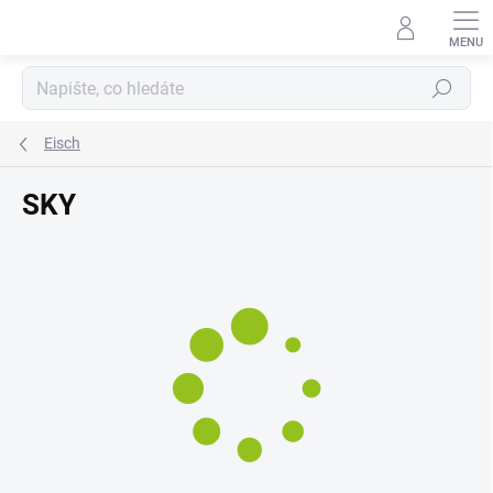
Přejít
na
obsah
Hledat
Eisch
SKY