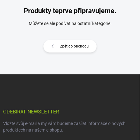
Produkty teprve připravujeme.
Můžete se ale podívat na ostatní kategorie.
Zpět do obchodu
Z
á
p
a
t
í
ODEBÍRAT NEWSLETTER
Vložte svůj e-mail a my vám budeme zasílat informace o nových
produktech na našem e-shopu.