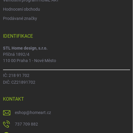
Věrnostní program HOME ART
Hodnocení obchodu
Prodávané značky
IDENTIFIKACE
STL Home design, s.r.o.
Příčná 1892/4
110 00 Praha 1 - Nové Město
IČ: 218 91 702
DIČ: CZ21891702
KONTAKT
eshop
@
homeart.cz
737 709 882