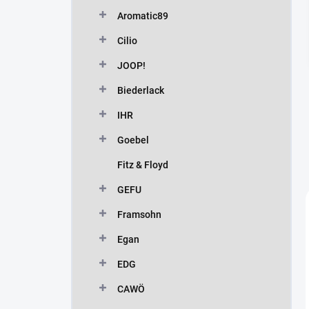
n
Aromatic89
í
p
Cilio
a
n
JOOP!
e
Biederlack
l
IHR
Goebel
Fitz & Floyd
GEFU
Framsohn
Egan
EDG
CAWÖ