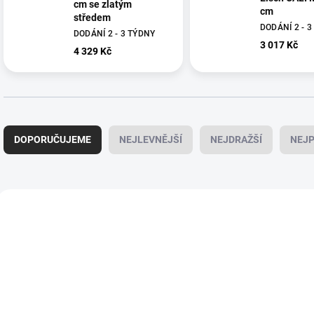
cm se zlatým
cm
středem
DODÁNÍ 2 - 
DODÁNÍ 2 - 3 TÝDNY
3 017 Kč
4 329 Kč
Ř
a
DOPORUČUJEME
NEJLEVNĚJŠÍ
NEJDRAŽŠÍ
NEJP
z
e
n
í
V
p
ý
EIS76030432
EIS7
r
p
o
i
d
s
u
p
k
r
t
o