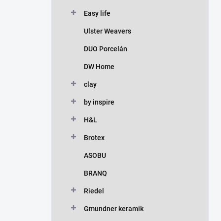
Easy life
Ulster Weavers
DUO Porcelán
DW Home
clay
by inspire
H&L
Brotex
ASOBU
BRANQ
Riedel
Gmundner keramik