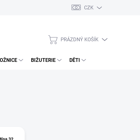
CZK
PRÁZDNÝ KOŠÍK
NÁKUPNÍ
KOŠÍK
OŽNICE
BIŽUTERIE
DĚTI
Mísa 32