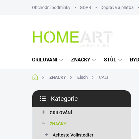
Přejít
Obchodní podmínky
GDPR
Doprava a platba
na
obsah
GRILOVÁNÍ
ZNAČKY
STŮL
BYD
Domů
ZNAČKY
Eisch
CALI
P
Kategorie
o
Přeskočit
s
kategorie
t
GRILOVÁNÍ
r
ZNAČKY
a
n
Aelteste Volkstedter