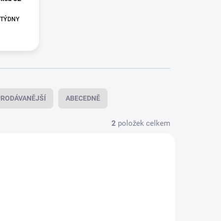
3 TÝDNY
RODÁVANĚJŠÍ
ABECEDNĚ
2
položek celkem
6030433