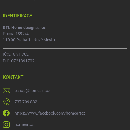
IDENTIFIKACE
STL Home design, s.r.o.
Příčná 1892/4
110 00 Praha 1 - Nové Město
IČ: 218 91 702
DIČ: CZ21891702
KONTAKT
eshop
@
homeart.cz
737 709 882
https://www.facebook.com/homeartcz
homeartcz