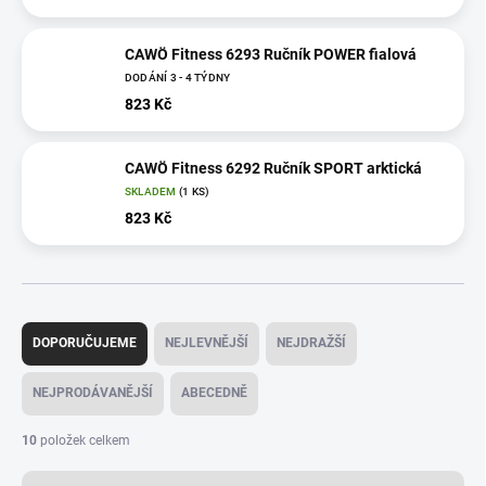
CAWÖ Fitness 6293 Ručník POWER fialová
DODÁNÍ 3 - 4 TÝDNY
823 Kč
CAWÖ Fitness 6292 Ručník SPORT arktická
SKLADEM
(1 KS)
823 Kč
Ř
a
DOPORUČUJEME
NEJLEVNĚJŠÍ
NEJDRAŽŠÍ
z
e
NEJPRODÁVANĚJŠÍ
ABECEDNĚ
n
í
10
položek celkem
p
r