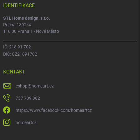
IDENTIFIKACE
STL Home design, s.r.o.
Příčná 1892/4
110 00 Praha 1 - Nové Město
IČ: 218 91 702
DIČ: CZ21891702
KONTAKT
eshop
@
homeart.cz
737 709 882
https://www.facebook.com/homeartcz
homeartcz