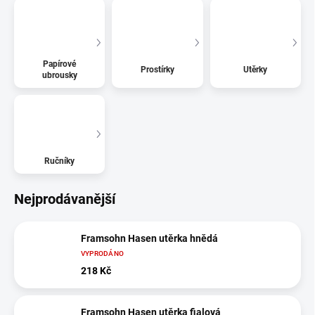
Papírové
Prostírky
Utěrky
ubrousky
Ručníky
Nejprodávanější
Framsohn Hasen utěrka hnědá
VYPRODÁNO
218 Kč
Framsohn Hasen utěrka fialová