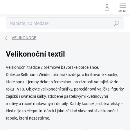
Přejít
na
obsah
Hledat
VELIKONOCE
Velikonoční textil
Velikonoční tradice v prémiové bavorské porcelánce.
Kolekce Seltmann Weiden přináší každé jaro limitované kousky,
které spojují jemný dekor s řemeslnou precizností sahající až do
roku 1910. Objevte velikonoční talířky, porcelánová vajíčka, figurky
zajíčků i sváteční šálky, zdobené pastelovými květinovými
motivy a ručně malovanými detaily. Každý kousek je sběratelský –
ideální jako elegantní dárek i jako základ slavnostní velikonoční
tabule, která nezestárne.