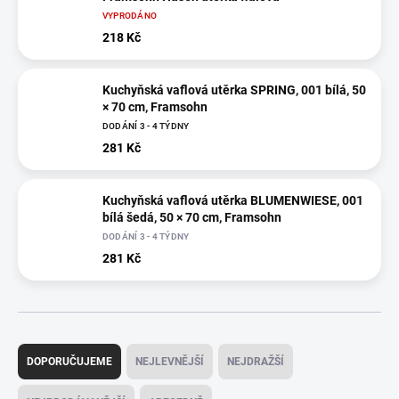
VYPRODÁNO
218 Kč
Kuchyňská vaflová utěrka SPRING, 001 bílá, 50
× 70 cm, Framsohn
DODÁNÍ 3 - 4 TÝDNY
281 Kč
Kuchyňská vaflová utěrka BLUMENWIESE, 001
bílá šedá, 50 × 70 cm, Framsohn
DODÁNÍ 3 - 4 TÝDNY
281 Kč
Ř
a
DOPORUČUJEME
NEJLEVNĚJŠÍ
NEJDRAŽŠÍ
z
e