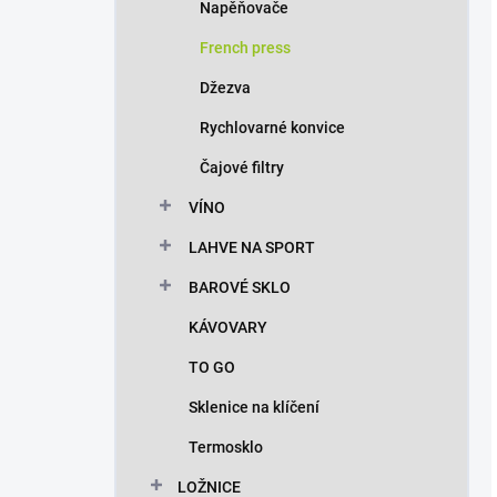
Napěňovače
French press
Džezva
Rychlovarné konvice
Čajové filtry
VÍNO
LAHVE NA SPORT
BAROVÉ SKLO
KÁVOVARY
TO GO
Sklenice na klíčení
Termosklo
LOŽNICE