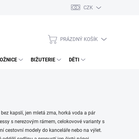
CZK
PRÁZDNÝ KOŠÍK
NÁKUPNÍ
KOŠÍK
OŽNICE
BIŽUTERIE
DĚTI
, bez kapslí, jen mletá zrna, horká voda a pár
 pressy s nerezovým rámem, celokovové varianty s
ktní cestovní modely do kanceláře nebo na výlet.
ddělí sedlinu a propustí jen čistý nápoj.