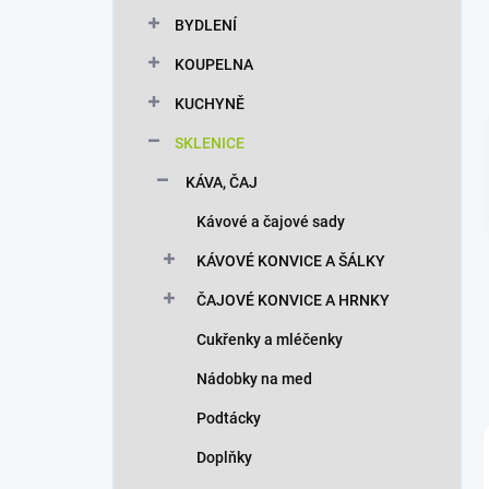
n
BYDLENÍ
í
p
KOUPELNA
a
n
KUCHYNĚ
e
SKLENICE
l
KÁVA, ČAJ
Kávové a čajové sady
KÁVOVÉ KONVICE A ŠÁLKY
ČAJOVÉ KONVICE A HRNKY
Cukřenky a mléčenky
Nádobky na med
Podtácky
Doplňky