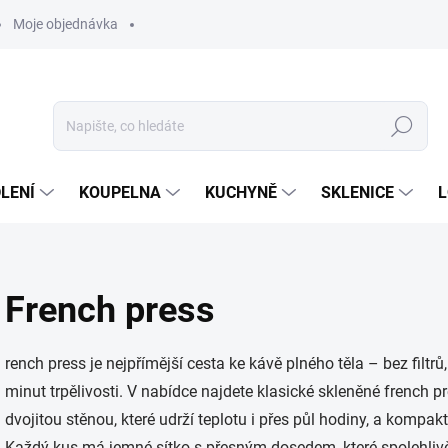
Moje objednávka
Hledat
LENÍ
KOUPELNA
KUCHYNĚ
SKLENICE
L
French press
rench press je nejpřímější cesta ke kávě plného těla – bez filtrů
minut trpělivosti. V nabídce najdete klasické skleněné french
dvojitou stěnou, které udrží teplotu i přes půl hodiny, a kompa
Každý kus má jemné sítko s přesným dosedem, které spolehlivě o