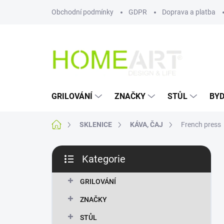
Přejít
Obchodní podmínky
GDPR
Doprava a platba
na
obsah
GRILOVÁNÍ
ZNAČKY
STŮL
BYD
Domů
SKLENICE
KÁVA, ČAJ
French press
P
Kategorie
o
Přeskočit
s
kategorie
t
GRILOVÁNÍ
r
ZNAČKY
a
n
STŮL