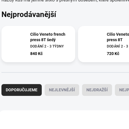
Nejprodávanější
Cilio Veneto french
Cilio Venet
press 8T šedý
press 8T
DODÁNÍ 2 - 3 TÝDNY
DODÁNÍ 2 - 
840 Kč
720 Kč
Ř
a
DOPORUČUJEME
NEJLEVNĚJŠÍ
NEJDRAŽŠÍ
NEJP
z
e
n
í
V
p
ý
343373
r
p