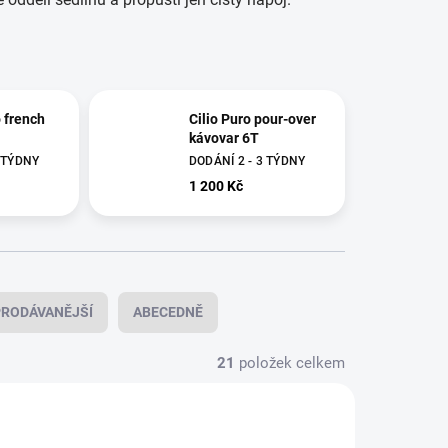
o french
Cilio Puro pour-over
kávovar 6T
3 TÝDNY
DODÁNÍ 2 - 3 TÝDNY
1 200 Kč
RODÁVANĚJŠÍ
ABECEDNĚ
21
položek celkem
343380
346077