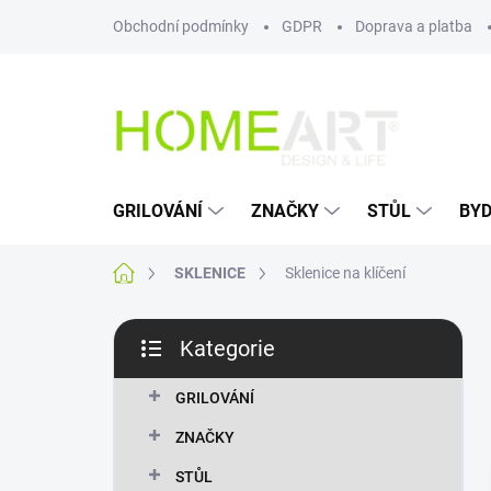
Přejít
Obchodní podmínky
GDPR
Doprava a platba
na
obsah
GRILOVÁNÍ
ZNAČKY
STŮL
BYD
Domů
SKLENICE
Sklenice na klíčení
P
Kategorie
o
Přeskočit
s
kategorie
t
GRILOVÁNÍ
r
ZNAČKY
a
n
STŮL