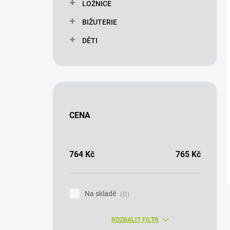
LOŽNICE
BIŽUTERIE
DĚTI
CENA
764
Kč
765
Kč
Na skladě
0
ROZBALIT FILTR