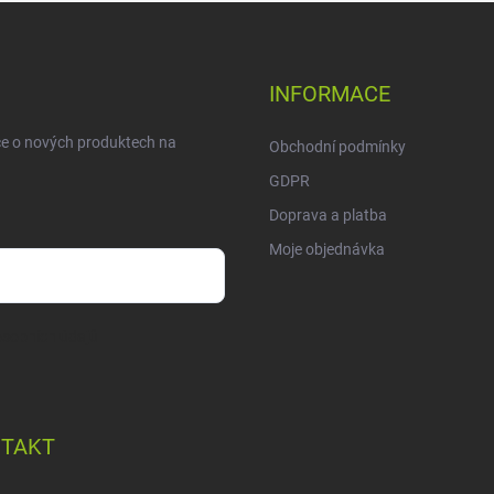
INFORMACE
ce o nových produktech na
Obchodní podmínky
GDPR
Doprava a platba
Moje objednávka
sobních údajů
TAKT