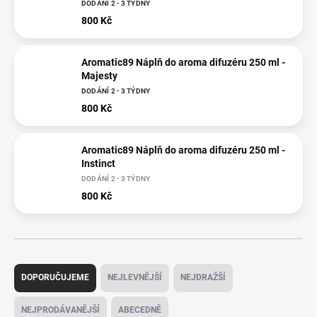
DODÁNÍ 2 - 3 TÝDNY
800 Kč
Aromatic89 Náplň do aroma difuzéru 250 ml -
Majesty
DODÁNÍ 2 - 3 TÝDNY
800 Kč
Aromatic89 Náplň do aroma difuzéru 250 ml -
Instinct
DODÁNÍ 2 - 3 TÝDNY
800 Kč
Ř
a
DOPORUČUJEME
NEJLEVNĚJŠÍ
NEJDRAŽŠÍ
z
e
NEJPRODÁVANĚJŠÍ
ABECEDNĚ