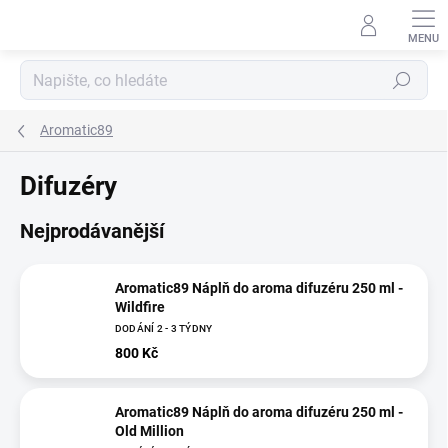
Přejít
na
obsah
Hledat
Aromatic89
Difuzéry
Nejprodávanější
Aromatic89 Náplň do aroma difuzéru 250 ml -
Wildfire
DODÁNÍ 2 - 3 TÝDNY
800 Kč
Aromatic89 Náplň do aroma difuzéru 250 ml -
Old Million