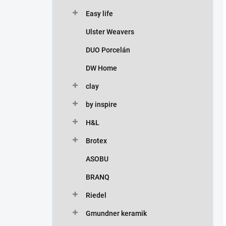
Easy life
Ulster Weavers
DUO Porcelán
DW Home
clay
by inspire
H&L
Brotex
ASOBU
BRANQ
Riedel
Gmundner keramik