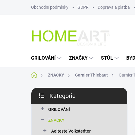
Přejít
Obchodní podmínky
GDPR
Doprava a platba
na
obsah
GRILOVÁNÍ
ZNAČKY
STŮL
BYD
Domů
ZNAČKY
Garnier Thiebaut
Garnier 
P
Kategorie
o
Přeskočit
s
kategorie
t
GRILOVÁNÍ
r
ZNAČKY
a
n
Aelteste Volkstedter