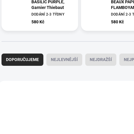
BASILIC PURPLE,
BEAUX PAP
Garnier Thiebaut
FLAMBOYAN
Garnier Thi
DODÁNÍ 2-3 TÝDNY
DODÁNÍ 2-3 
580 Kč
580 Kč
Ř
a
DOPORUČUJEME
NEJLEVNĚJŠÍ
NEJDRAŽŠÍ
NEJP
z
e
n
í
V
p
ý
31414
r
p
o
i
d
s
u
p
k
r
t
o