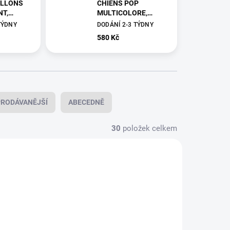
ILLONS
CHIENS POP
T,
MULTICOLORE,
ebaut
Garnier Thiebaut
TÝDNY
DODÁNÍ 2-3 TÝDNY
580 Kč
RODÁVANĚJŠÍ
ABECEDNĚ
30
položek celkem
49295
49286