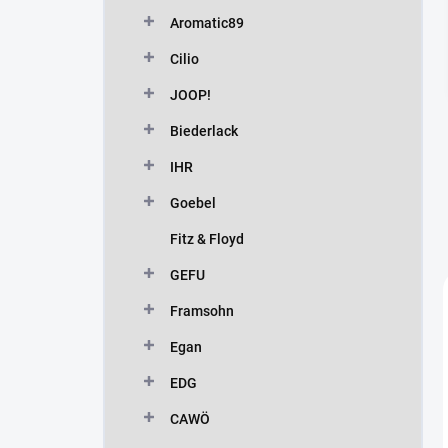
n
Aromatic89
í
p
Cilio
a
n
JOOP!
e
Biederlack
l
IHR
Goebel
Fitz & Floyd
GEFU
Framsohn
Egan
EDG
CAWÖ