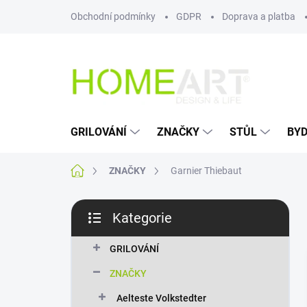
Přejít
Obchodní podmínky
GDPR
Doprava a platba
na
obsah
GRILOVÁNÍ
ZNAČKY
STŮL
BYD
Domů
ZNAČKY
Garnier Thiebaut
P
Kategorie
o
Přeskočit
s
kategorie
t
GRILOVÁNÍ
r
ZNAČKY
a
n
Aelteste Volkstedter