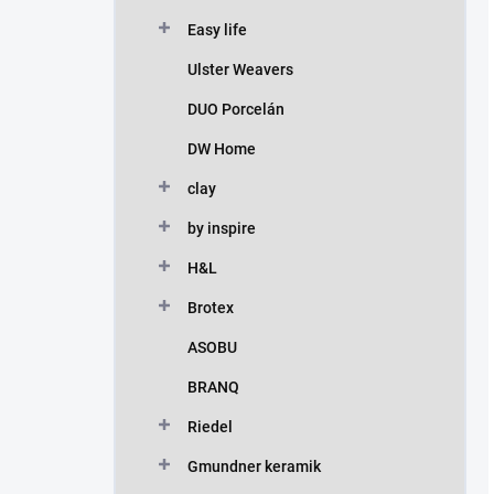
Easy life
Ulster Weavers
DUO Porcelán
DW Home
clay
by inspire
H&L
Brotex
ASOBU
BRANQ
Riedel
Gmundner keramik