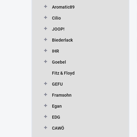
n
Aromatic89
í
p
Cilio
a
n
JOOP!
e
Biederlack
l
IHR
Goebel
Fitz & Floyd
GEFU
Framsohn
Egan
EDG
CAWÖ