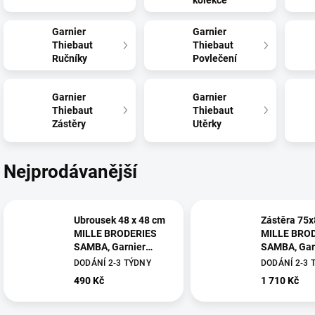
kolekce
Garnier
Garnier
Thiebaut
Thiebaut
Ručníky
Povlečení
Garnier
Garnier
Thiebaut
Thiebaut
Zástěry
Utěrky
Nejprodávanější
Ubrousek 48 x 48 cm
Zástěra 75
MILLE BRODERIES
MILLE BRO
SAMBA, Garnier
SAMBA, Gar
Thiebaut
Thiebaut
DODÁNÍ 2-3 TÝDNY
DODÁNÍ 2-3 
490 Kč
1 710 Kč