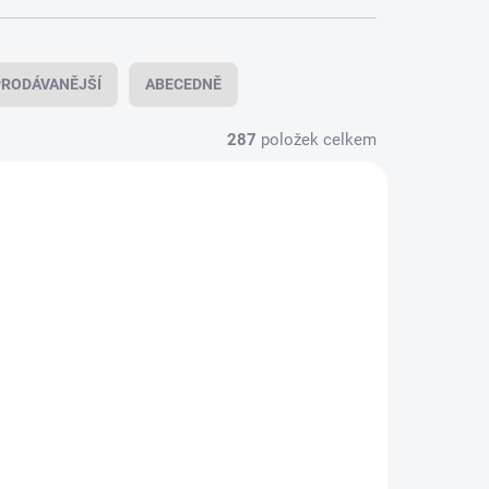
RODÁVANĚJŠÍ
ABECEDNĚ
287
položek celkem
47007
26804
3 TÝDNY
DODÁNÍ 2-3 TÝDNY
m
Běhoun 52 x 147 cm
CASSANDRE GRENAT,