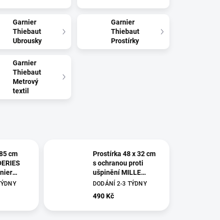
Garnier
Garnier
Thiebaut
Thiebaut
Ubrousky
Prostírky
Garnier
Thiebaut
Metrový
textil
x85 cm
Prostírka 48 x 32 cm
DERIES
s ochranou proti
nier
ušpinění MILLE
BRODERIES SAMBA,
TÝDNY
DODÁNÍ 2-3 TÝDNY
Garnier Thiebaut
490 Kč