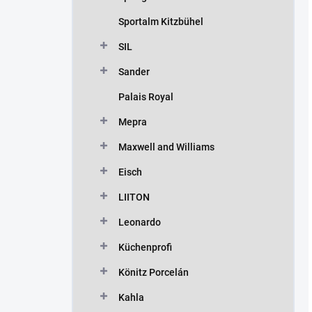
Sportalm Kitzbühel
SIL
Sander
Palais Royal
Mepra
Maxwell and Williams
Eisch
LIITON
Leonardo
Küchenprofi
Könitz Porcelán
Kahla