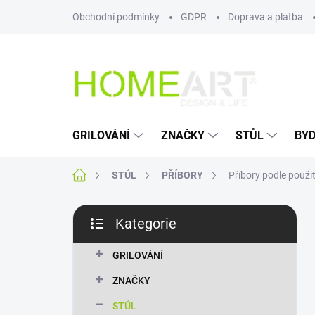
Přejít
Obchodní podmínky
GDPR
Doprava a platba
na
obsah
GRILOVÁNÍ
ZNAČKY
STŮL
BYD
Domů
STŮL
PŘÍBORY
Příbory podle použit
P
Kategorie
o
Přeskočit
s
kategorie
t
GRILOVÁNÍ
r
ZNAČKY
a
n
STŮL