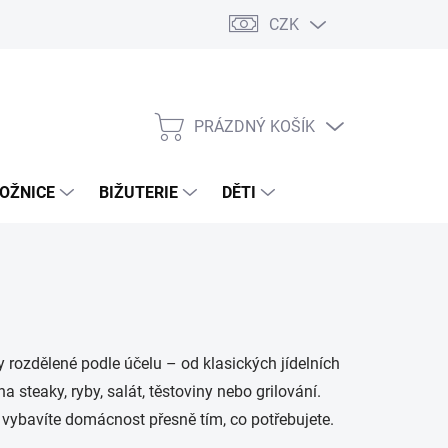
CZK
PRÁZDNÝ KOŠÍK
NÁKUPNÍ
KOŠÍK
OŽNICE
BIŽUTERIE
DĚTI
ry rozdělené podle účelu – od klasických jídelních
a steaky, ryby, salát, těstoviny nebo grilování.
vybavíte domácnost přesně tím, co potřebujete.