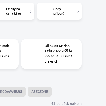
Lžičky na
Sady
čaj a kávu
příborů
ia sada
Cilio San Marino
s
sada příborů 60 ks
3 TÝDNY
DODÁNÍ 2 - 3 TÝDNY
7 176 Kč
RODÁVANĚJŠÍ
ABECEDNĚ
63
položek celkem