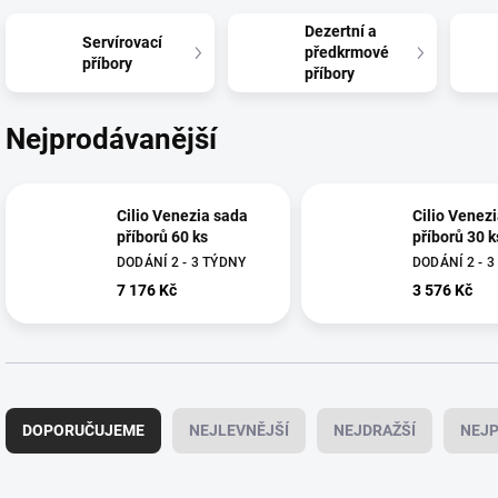
Dezertní a
Servírovací
předkrmové
příbory
příbory
Nejprodávanější
Cilio Venezia sada
Cilio Venez
příborů 60 ks
příborů 30 k
DODÁNÍ 2 - 3 TÝDNY
DODÁNÍ 2 - 
7 176 Kč
3 576 Kč
Ř
a
DOPORUČUJEME
NEJLEVNĚJŠÍ
NEJDRAŽŠÍ
NEJP
z
e
n