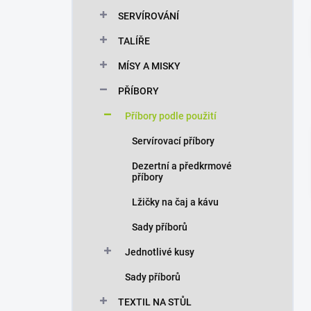
n
SERVÍROVÁNÍ
í
p
TALÍŘE
a
n
MÍSY A MISKY
e
PŘÍBORY
l
Příbory podle použití
Servírovací příbory
Dezertní a předkrmové
příbory
Lžičky na čaj a kávu
Sady příborů
Jednotlivé kusy
Sady příborů
TEXTIL NA STŮL