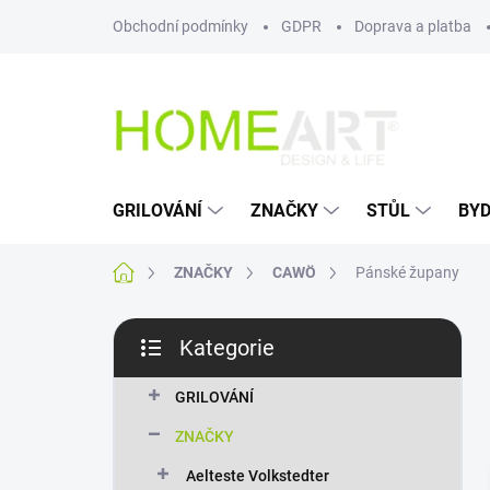
Přejít
Obchodní podmínky
GDPR
Doprava a platba
na
obsah
GRILOVÁNÍ
ZNAČKY
STŮL
BYD
Domů
ZNAČKY
CAWÖ
Pánské župany
P
Kategorie
o
Přeskočit
s
kategorie
t
GRILOVÁNÍ
r
ZNAČKY
a
n
Aelteste Volkstedter