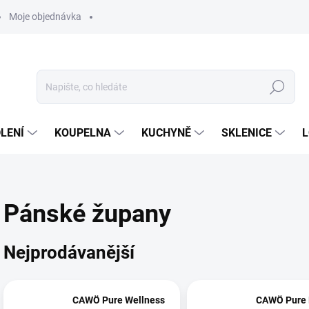
Moje objednávka
Hledat
LENÍ
KOUPELNA
KUCHYNĚ
SKLENICE
L
Pánské župany
Nejprodávanější
CAWÖ Pure Wellness
CAWÖ Pure 