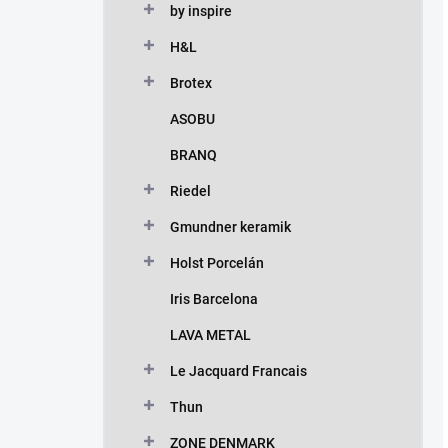
by inspire
H&L
Brotex
ASOBU
BRANQ
Riedel
Gmundner keramik
Holst Porcelán
Iris Barcelona
LAVA METAL
Le Jacquard Francais
Thun
ZONE DENMARK