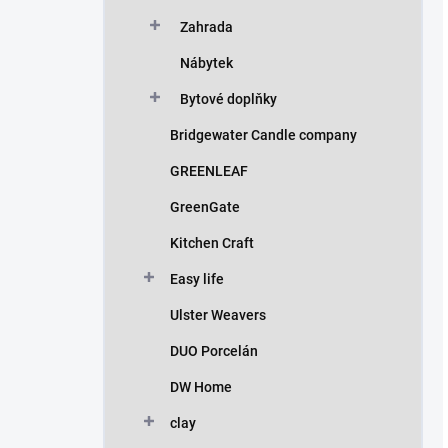
Zahrada
Nábytek
Bytové doplňky
Bridgewater Candle company
GREENLEAF
GreenGate
Kitchen Craft
Easy life
Ulster Weavers
DUO Porcelán
DW Home
clay