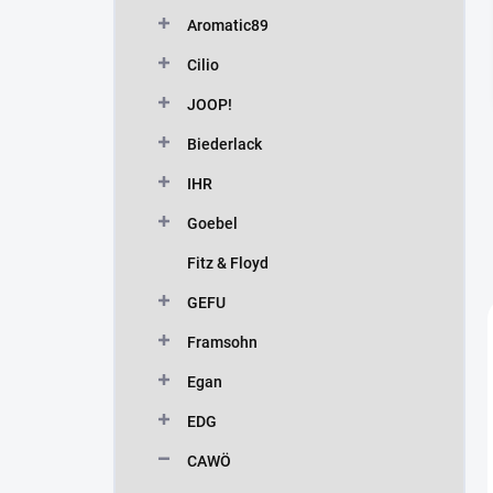
n
Aromatic89
í
p
Cilio
a
n
JOOP!
e
Biederlack
l
IHR
Goebel
Fitz & Floyd
GEFU
Framsohn
Egan
EDG
CAWÖ