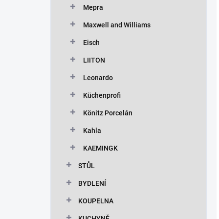
Mepra
Maxwell and Williams
Eisch
LIITON
Leonardo
Küchenprofi
Könitz Porcelán
Kahla
KAEMINGK
STŮL
BYDLENÍ
KOUPELNA
KUCHYNĚ