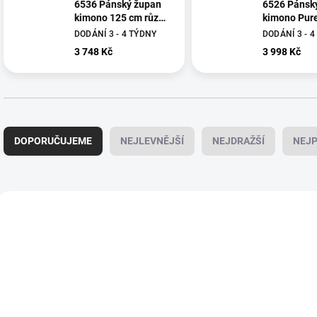
6536 Pánský župan
6526 Pánsk
kimono 125 cm různé
kimono Pur
velikosti přírodní
Elements r
DODÁNÍ 3 - 4 TÝDNY
DODÁNÍ 3 - 
kámen
velikosti tra
3 748 Kč
3 998 Kč
Ř
a
DOPORUČUJEME
NEJLEVNĚJŠÍ
NEJDRAŽŠÍ
NEJP
z
e
n
í
V
p
ý
NOVINKA
NOVINKA
3714-774/48
3714
r
p
o
i
d
s
u
p
k
r
t
o