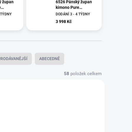
ý župan
6526 Pánský župan
e
kimono Pure
ůzné
Elements různé
4 TÝDNY
DODÁNÍ 3 - 4 TÝDNY
vertin
velikosti basalt
3 998 Kč
RODÁVANĚJŠÍ
ABECEDNĚ
58
položek celkem
NOVINKA
-166/48
4839-92/48