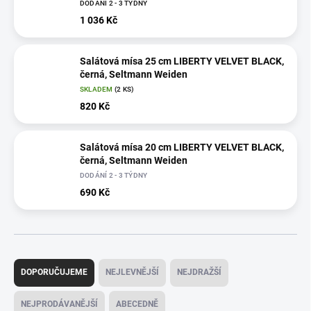
DODÁNÍ 2 - 3 TÝDNY
1 036 Kč
Salátová mísa 25 cm LIBERTY VELVET BLACK,
černá, Seltmann Weiden
SKLADEM
(2 KS)
820 Kč
Salátová mísa 20 cm LIBERTY VELVET BLACK,
černá, Seltmann Weiden
DODÁNÍ 2 - 3 TÝDNY
690 Kč
Ř
a
DOPORUČUJEME
NEJLEVNĚJŠÍ
NEJDRAŽŠÍ
z
e
NEJPRODÁVANĚJŠÍ
ABECEDNĚ