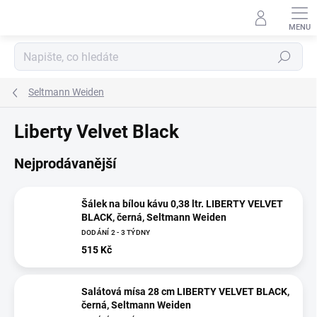
Přejít
na
obsah
Hledat
Seltmann Weiden
Liberty Velvet Black
Nejprodávanější
Šálek na bílou kávu 0,38 ltr. LIBERTY VELVET
BLACK, černá, Seltmann Weiden
DODÁNÍ 2 - 3 TÝDNY
515 Kč
Salátová mísa 28 cm LIBERTY VELVET BLACK,
černá, Seltmann Weiden