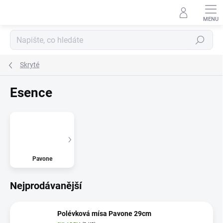
Přejít
na
obsah
Hledat
Skryté
Esence
Pavone
Nejprodávanější
Polévková mísa Pavone 29cm