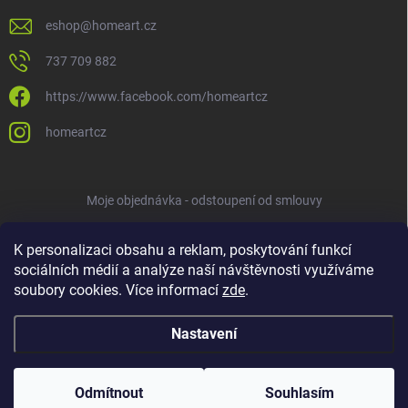
eshop
@
homeart.cz
737 709 882
https://www.facebook.com/homeartcz
homeartcz
Moje objednávka - odstoupení od smlouvy
K personalizaci obsahu a reklam, poskytování funkcí
sociálních médií a analýze naší návštěvnosti využíváme
soubory cookies. Více informací
zde
.
Nastavení
Copyright 2026
HOMEART
. Všechna práva vyhrazena.
Upravit nastavení
cookies
Odmítnout
Souhlasím
Vytvořil Shoptet
ve spolupráci s