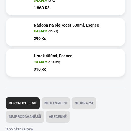
SKLADEM
(3 KS)
1 863 Kč
Nádoba na olej/ocet 500ml, Esence
SKLADEM
(20 KS)
290 Kč
Hrnek 450ml, Esence
SKLADEM
(100 KS)
310 Kč
Ř
a
DOPORUČUJEME
NEJLEVNĚJŠÍ
NEJDRAŽŠÍ
z
e
NEJPRODÁVANĚJŠÍ
ABECEDNĚ
n
í
3
položek celkem