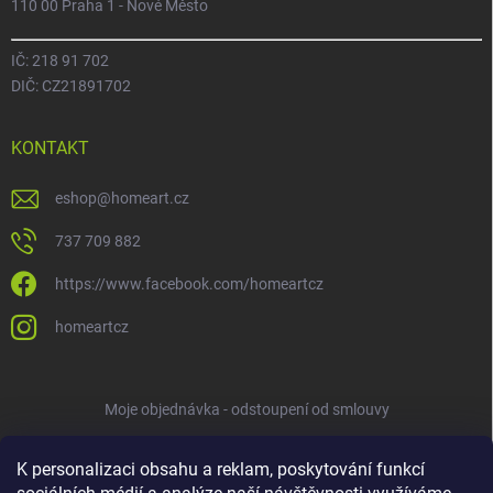
110 00 Praha 1 - Nové Město
IČ: 218 91 702
DIČ: CZ21891702
KONTAKT
eshop
@
homeart.cz
737 709 882
https://www.facebook.com/homeartcz
homeartcz
Moje objednávka - odstoupení od smlouvy
K personalizaci obsahu a reklam, poskytování funkcí