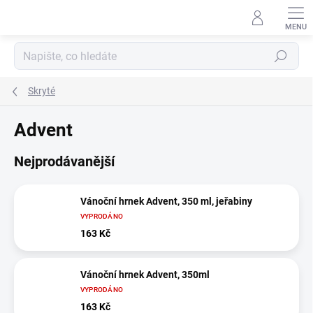
Přejít
na
obsah
Hledat
Skryté
Advent
Nejprodávanější
Vánoční hrnek Advent, 350 ml, jeřabiny
VYPRODÁNO
163 Kč
Vánoční hrnek Advent, 350ml
VYPRODÁNO
163 Kč