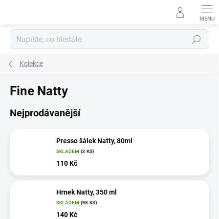
Přejít
na
obsah
Hledat
Kolekce
Fine Natty
Nejprodávanější
Presso šálek Natty, 80ml
SKLADEM
(3 KS)
110 Kč
Hrnek Natty, 350 ml
SKLADEM
(98 KS)
140 Kč