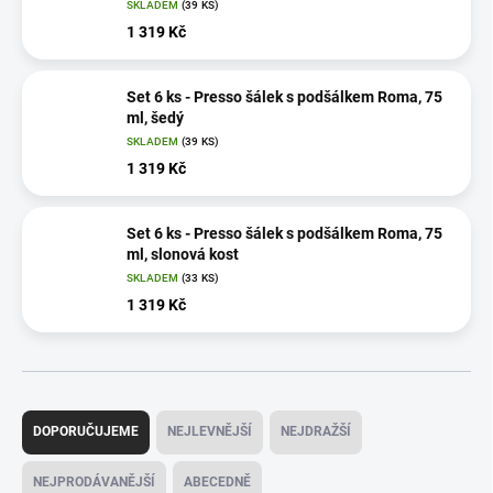
SKLADEM
(39 KS)
1 319 Kč
Set 6 ks - Presso šálek s podšálkem Roma, 75
ml, šedý
SKLADEM
(39 KS)
1 319 Kč
Set 6 ks - Presso šálek s podšálkem Roma, 75
ml, slonová kost
SKLADEM
(33 KS)
1 319 Kč
Ř
a
DOPORUČUJEME
NEJLEVNĚJŠÍ
NEJDRAŽŠÍ
z
e
NEJPRODÁVANĚJŠÍ
ABECEDNĚ