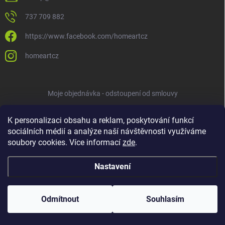
737 709 882
https://www.facebook.com/homeartcz
homeartcz
Moje objednávka - odstoupení od smlouvy
K personalizaci obsahu a reklam, poskytování funkcí
sociálních médií a analýze naší návštěvnosti využíváme
soubory cookies. Více informací
zde
.
Nastavení
Copyright 2026
HOMEART
. Všechna práva vyhrazena.
Upravit nastavení
cookies
Odmítnout
Souhlasím
Vytvořil Shoptet
ve spolupráci s