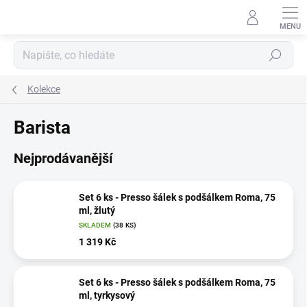
Přejít
na
obsah
Hledat
Kolekce
Barista
Nejprodávanější
Set 6 ks - Presso šálek s podšálkem Roma, 75
ml, žlutý
SKLADEM
(38 KS)
1 319 Kč
Set 6 ks - Presso šálek s podšálkem Roma, 75
ml, tyrkysový