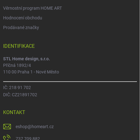
Věrnostní program HOME ART
Hodnocení obchodu
Prodávané značky
IDENTIFIKACE
STL Home design, s.r.o.
Příčná 1892/4
110 00 Praha 1 - Nové Město
IČ: 218 91 702
DIČ: CZ21891702
KONTAKT
eshop
@
homeart.cz
737 709 882