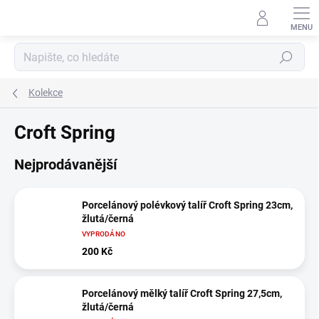
Přejít
na
obsah
Hledat
Kolekce
Croft Spring
Nejprodávanější
Porcelánový polévkový talíř Croft Spring 23cm,
žlutá/černá
VYPRODÁNO
200 Kč
Porcelánový mělký talíř Croft Spring 27,5cm,
žlutá/černá