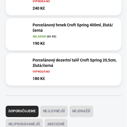
VYPRODÁNO
240 Kč
Porcelánový hrnek Croft Spring 400ml, žlutá/
černá
SKLADEM
(60 KS)
190 Kč
Porcelánový dezertní talíř Croft Spring 20,5cm,
žlutá/černá
VYPRODÁNO
180 Kč
Ř
a
DOPORUČUJEME
NEJLEVNĚJŠÍ
NEJDRAŽŠÍ
z
e
NEJPRODÁVANĚJŠÍ
ABECEDNĚ