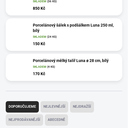
SKLADEM
(36 KS)
850 Kč
Porcelánový šálek s podšálkem Luna 250 ml,
bílý
SKLADEM
(24 KS)
150 Kč
Porcelánový mělký talíř Luna ø 28 cm, bílý
SKLADEM
(4 KS)
170 Kč
Ř
a
DOPORUČUJEME
NEJLEVNĚJŠÍ
NEJDRAŽŠÍ
z
e
NEJPRODÁVANĚJŠÍ
ABECEDNĚ
n