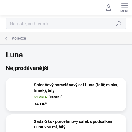
Přejít
na
obsah
Hledat
Kolekce
Luna
Nejprodávanější
Snídaňový porcelánový set Luna (talíř, miska,
hrnek), bílý
SKLADEM
(1050 KS)
340 Kč
Sada 6 ks - porcelánový šálek s podšálkem
Luna 250 ml, bílý