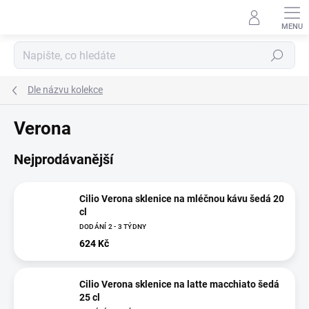
Přejít
na
obsah
Hledat
Dle názvu kolekce
Verona
Nejprodávanější
Cilio Verona sklenice na mléčnou kávu šedá 20
cl
DODÁNÍ 2 - 3 TÝDNY
624 Kč
Cilio Verona sklenice na latte macchiato šedá
25 cl