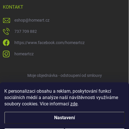
KONTAKT
eshop
@
homeart.cz
737 709 882
https://www.facebook.com/homeartcz
homeartcz
Moje objednávka - odstoupení od smlouvy
K personalizaci obsahu a reklam, poskytování funkcí
sociálních médií a analýze naší návštěvnosti využíváme
soubory cookies. Více informací
zde
.
Nastavení
Copyright 2026
HOMEART
. Všechna práva vyhrazena.
Upravit nastavení
cookies