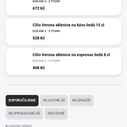
DODÁNÍ 2 - 3 TÝDNY
672 Kč
Cilio Verona sklenice na kávu šedá 15 cl
DODÁNÍ 2 - 3 TÝDNY
528 Kč
Cilio Verona sklenice na espresso šedá 8 cl
DODÁNÍ 2 - 3 TÝDNY
408 Kč
Ř
a
DOPORUČUJEME
NEJLEVNĚJŠÍ
NEJDRAŽŠÍ
z
e
NEJPRODÁVANĚJŠÍ
ABECEDNĚ
n
í
6
položek celkem