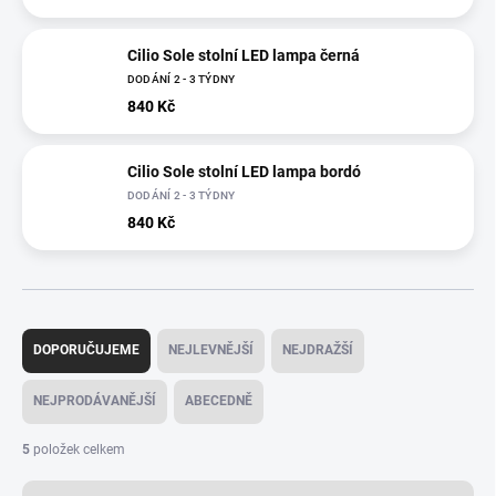
Cilio Sole stolní LED lampa černá
DODÁNÍ 2 - 3 TÝDNY
840 Kč
Cilio Sole stolní LED lampa bordó
DODÁNÍ 2 - 3 TÝDNY
840 Kč
Ř
a
DOPORUČUJEME
NEJLEVNĚJŠÍ
NEJDRAŽŠÍ
z
e
NEJPRODÁVANĚJŠÍ
ABECEDNĚ
n
í
5
položek celkem
p
r