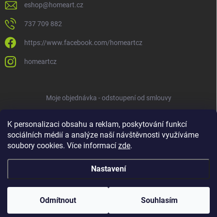
eshop
@
homeart.cz
737 709 882
https://www.facebook.com/homeartcz
homeartcz
Moje objednávka - odstoupení od smlouvy
K personalizaci obsahu a reklam, poskytování funkcí
sociálních médií a analýze naší návštěvnosti využíváme
soubory cookies. Více informací
zde
.
Nastavení
Copyright 2026
HOMEART
. Všechna práva vyhrazena.
Upravit nastavení
cookies
Odmítnout
Souhlasím
Vytvořil Shoptet
ve spolupráci s