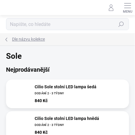
Přejít
na
obsah
Hledat
Dle názvu kolekce
Sole
Nejprodávanější
Cilio Sole stolní LED lampa šedá
DODÁNÍ 2 - 3 TÝDNY
840 Kč
Cilio Sole stolní LED lampa hnědá
DODÁNÍ 2 - 3 TÝDNY
840 Kč