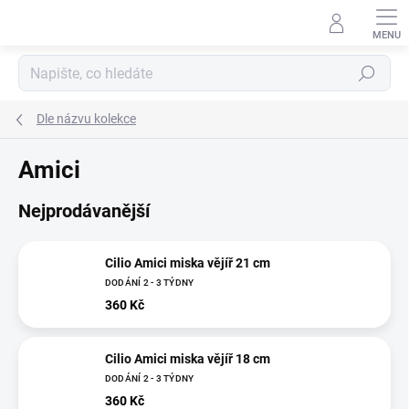
Přejít
na
obsah
Hledat
Dle názvu kolekce
Amici
Nejprodávanější
Cilio Amici miska vějíř 21 cm
DODÁNÍ 2 - 3 TÝDNY
360 Kč
Cilio Amici miska vějíř 18 cm
DODÁNÍ 2 - 3 TÝDNY
360 Kč