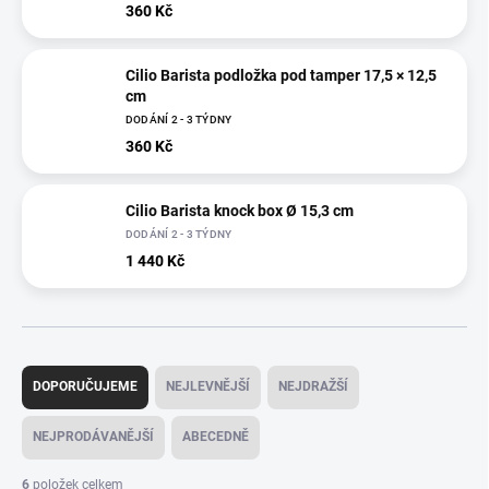
360 Kč
Cilio Barista podložka pod tamper 17,5 × 12,5
cm
DODÁNÍ 2 - 3 TÝDNY
360 Kč
Cilio Barista knock box Ø 15,3 cm
DODÁNÍ 2 - 3 TÝDNY
1 440 Kč
Ř
a
DOPORUČUJEME
NEJLEVNĚJŠÍ
NEJDRAŽŠÍ
z
e
NEJPRODÁVANĚJŠÍ
ABECEDNĚ
n
í
6
položek celkem