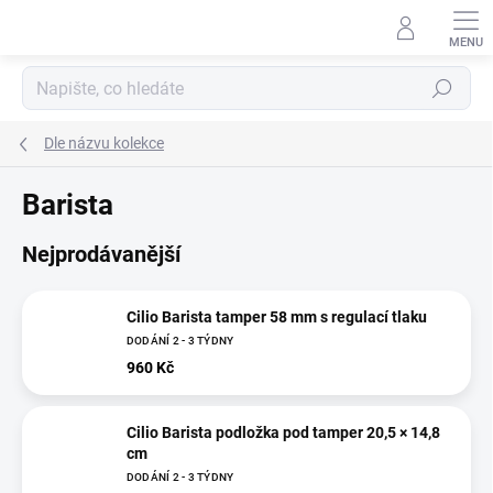
Přejít
na
obsah
Hledat
Dle názvu kolekce
Barista
Nejprodávanější
Cilio Barista tamper 58 mm s regulací tlaku
DODÁNÍ 2 - 3 TÝDNY
960 Kč
Cilio Barista podložka pod tamper 20,5 × 14,8
cm
DODÁNÍ 2 - 3 TÝDNY