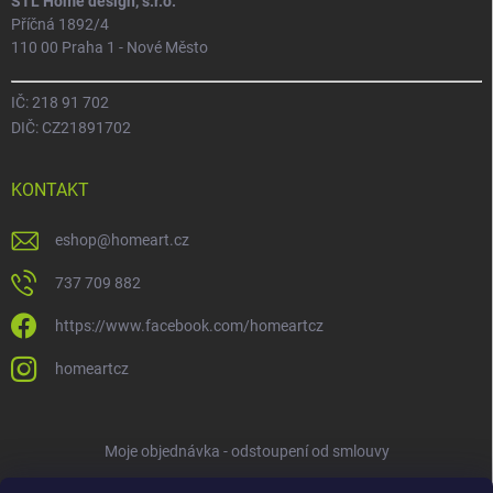
STL Home design, s.r.o.
Příčná 1892/4
110 00 Praha 1 - Nové Město
IČ: 218 91 702
DIČ: CZ21891702
KONTAKT
eshop
@
homeart.cz
737 709 882
https://www.facebook.com/homeartcz
homeartcz
Moje objednávka - odstoupení od smlouvy