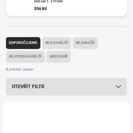
DODÁNÍ 2 - 3 TÝDNY
556 Kč
Ř
a
DOPORUČUJEME
NEJLEVNĚJŠÍ
NEJDRAŽŠÍ
z
e
NEJPRODÁVANĚJŠÍ
ABECEDNĚ
n
í
2
položek celkem
p
r
OTEVŘÍT FILTR
o
d
u
V
k
ý
t
p
ů
i
s