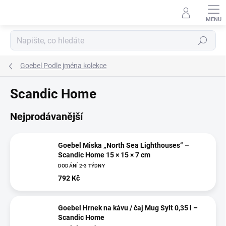
Přejít
na
obsah
Hledat
Goebel Podle jména kolekce
Scandic Home
Nejprodávanější
Goebel Miska „North Sea Lighthouses“ –
Scandic Home 15 × 15 × 7 cm
DODÁNÍ 2-3 TÝDNY
792 Kč
Goebel Hrnek na kávu / čaj Mug Sylt 0,35 l –
Scandic Home