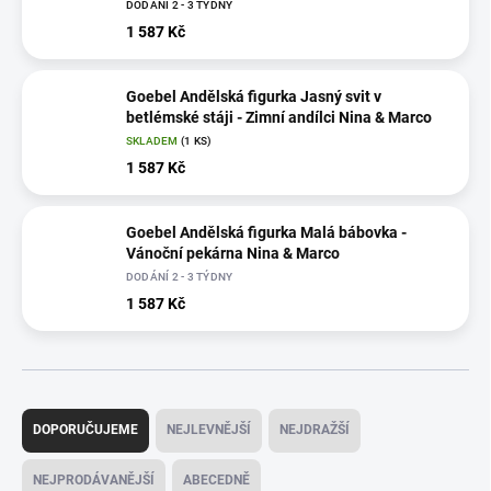
DODÁNÍ 2 - 3 TÝDNY
1 587 Kč
Goebel Andělská figurka Jasný svit v
betlémské stáji - Zimní andílci Nina & Marco
SKLADEM
(1 KS)
1 587 Kč
Goebel Andělská figurka Malá bábovka -
Vánoční pekárna Nina & Marco
DODÁNÍ 2 - 3 TÝDNY
1 587 Kč
Ř
a
DOPORUČUJEME
NEJLEVNĚJŠÍ
NEJDRAŽŠÍ
z
e
NEJPRODÁVANĚJŠÍ
ABECEDNĚ