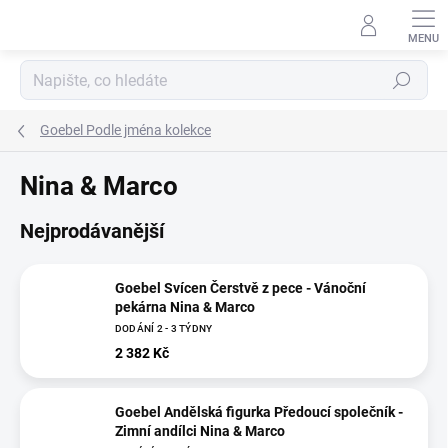
Přejít
na
obsah
Hledat
Goebel Podle jména kolekce
Nina & Marco
Nejprodávanější
Goebel Svícen Čerstvě z pece - Vánoční
pekárna Nina & Marco
DODÁNÍ 2 - 3 TÝDNY
2 382 Kč
Goebel Andělská figurka Předoucí společník -
Zimní andílci Nina & Marco