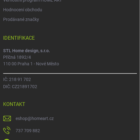
Hodnocení obchodu
Prodávané značky
IDENTIFIKACE
STL Home design, s.r.o.
Příčná 1892/4
110 00 Praha 1 - Nové Město
IČ: 218 91 702
DIČ: CZ21891702
KONTAKT
eshop
@
homeart.cz
737 709 882