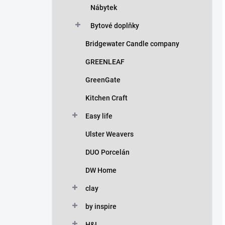
Nábytek
Bytové doplňky
Bridgewater Candle company
GREENLEAF
GreenGate
Kitchen Craft
Easy life
Ulster Weavers
DUO Porcelán
DW Home
clay
by inspire
H&L