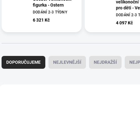
velikonoční 
figurka - Ostern
pro děti - V
DODÁNÍ 2-3 TÝDNY
DODÁNÍ 2-3 
6 321 Kč
4 097 Kč
Ř
a
DOPORUČUJEME
NEJLEVNĚJŠÍ
NEJDRAŽŠÍ
NEJP
z
e
n
í
V
p
ý
66846391
6
r
p
o
i
d
s
u
p
k
r
t
o