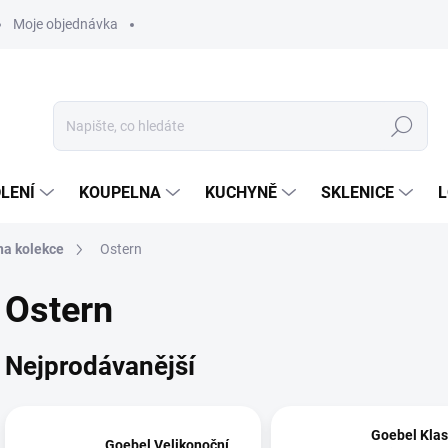
Moje objednávka
Hledat
LENÍ
KOUPELNA
KUCHYNĚ
SKLENICE
L
na kolekce
Ostern
Ostern
Nejprodávanější
Goebel Klas
Goebel Velikonoční