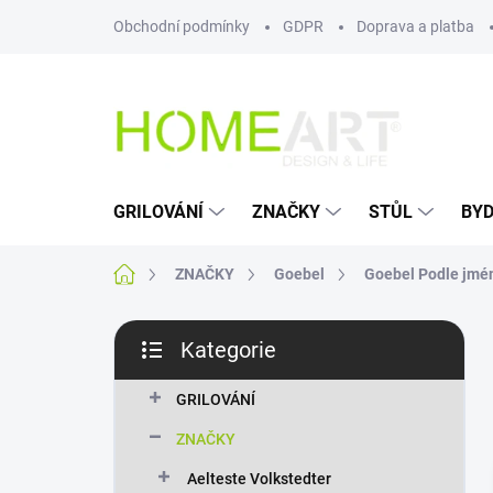
Přejít
Obchodní podmínky
GDPR
Doprava a platba
na
obsah
GRILOVÁNÍ
ZNAČKY
STŮL
BYD
Domů
ZNAČKY
Goebel
Goebel Podle jmé
P
Kategorie
o
Přeskočit
s
kategorie
t
GRILOVÁNÍ
r
ZNAČKY
a
n
Aelteste Volkstedter