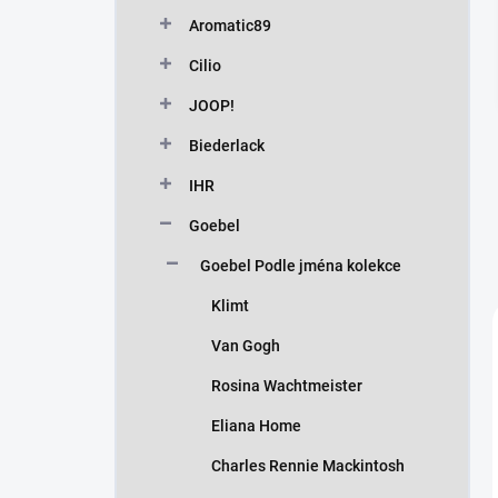
n
Aromatic89
í
p
Cilio
a
n
JOOP!
e
Biederlack
l
IHR
Goebel
Goebel Podle jména kolekce
Klimt
Van Gogh
Rosina Wachtmeister
Eliana Home
Charles Rennie Mackintosh