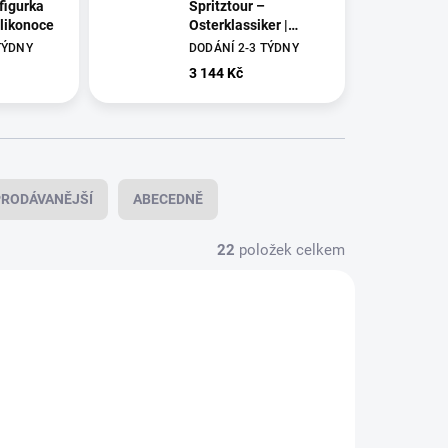
figurka
Spritztour –
elikonoce
Osterklassiker |
Goebel (limitovaná
TÝDNY
DODÁNÍ 2-3 TÝDNY
edice) 15×16,5×12
3 144 Kč
cm
RODÁVANĚJŠÍ
ABECEDNĚ
22
položek celkem
6846441
66846451