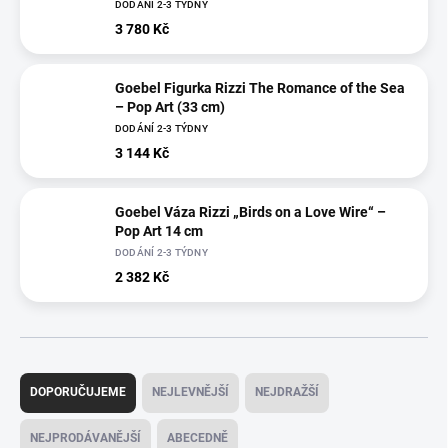
DODÁNÍ 2-3 TÝDNY
3 780 Kč
Goebel Figurka Rizzi The Romance of the Sea
– Pop Art (33 cm)
DODÁNÍ 2-3 TÝDNY
3 144 Kč
Goebel Váza Rizzi „Birds on a Love Wire“ –
Pop Art 14 cm
DODÁNÍ 2-3 TÝDNY
2 382 Kč
Ř
a
DOPORUČUJEME
NEJLEVNĚJŠÍ
NEJDRAŽŠÍ
z
e
NEJPRODÁVANĚJŠÍ
ABECEDNĚ