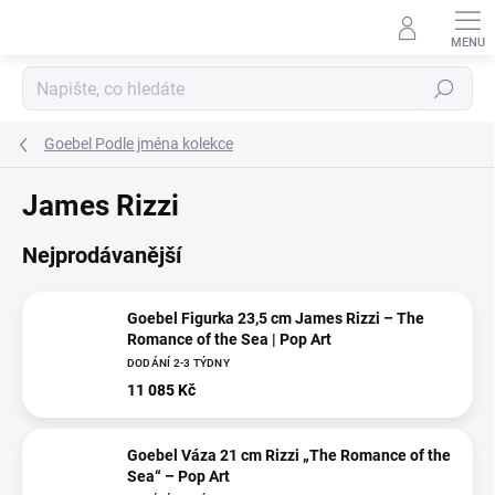
Přejít
na
obsah
Hledat
Goebel Podle jména kolekce
James Rizzi
Nejprodávanější
Goebel Figurka 23,5 cm James Rizzi – The
Romance of the Sea | Pop Art
DODÁNÍ 2-3 TÝDNY
11 085 Kč
Goebel Váza 21 cm Rizzi „The Romance of the
Sea“ – Pop Art