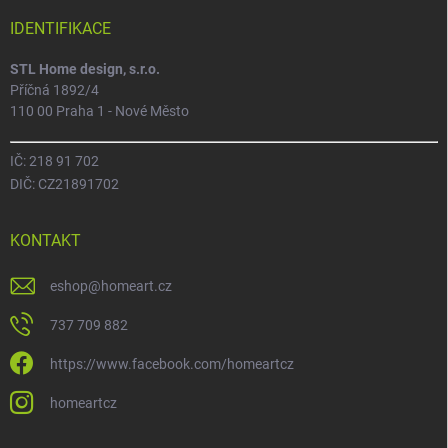
IDENTIFIKACE
STL Home design, s.r.o.
Příčná 1892/4
110 00 Praha 1 - Nové Město
IČ: 218 91 702
DIČ: CZ21891702
KONTAKT
eshop
@
homeart.cz
737 709 882
https://www.facebook.com/homeartcz
homeartcz