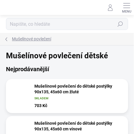
Přejít
na
obsah
Hledat
Mušelínové povlečení
Mušelínové povlečení dětské
Nejprodávanější
Mušelínové povlečení do dětské postýlky
90x135, 45x60 cm žluté
SKLADEM
703 Kč
Mušelínové povlečení do dětské postýlky
90x135, 45x60 cm vínové