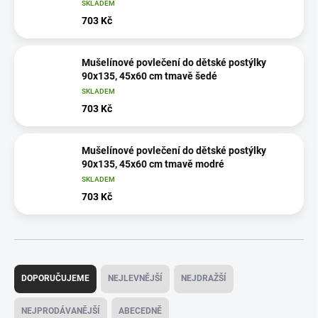
SKLADEM
703 Kč
Mušelínové povlečení do dětské postýlky
90x135, 45x60 cm tmavě šedé
SKLADEM
703 Kč
Mušelínové povlečení do dětské postýlky
90x135, 45x60 cm tmavě modré
SKLADEM
703 Kč
Ř
a
DOPORUČUJEME
NEJLEVNĚJŠÍ
NEJDRAŽŠÍ
z
e
NEJPRODÁVANĚJŠÍ
ABECEDNĚ