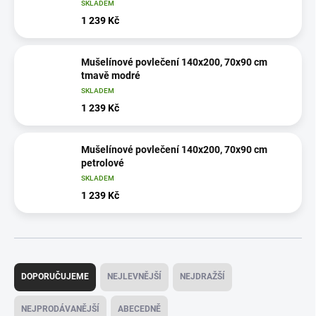
SKLADEM
1 239 Kč
Mušelínové povlečení 140x200, 70x90 cm
tmavě modré
SKLADEM
1 239 Kč
Mušelínové povlečení 140x200, 70x90 cm
petrolové
SKLADEM
1 239 Kč
Ř
a
DOPORUČUJEME
NEJLEVNĚJŠÍ
NEJDRAŽŠÍ
z
e
NEJPRODÁVANĚJŠÍ
ABECEDNĚ