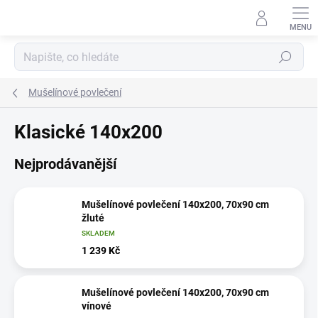
Přejít
na
obsah
Hledat
Mušelínové povlečení
Klasické 140x200
Nejprodávanější
Mušelínové povlečení 140x200, 70x90 cm
žluté
SKLADEM
1 239 Kč
Mušelínové povlečení 140x200, 70x90 cm
vínové