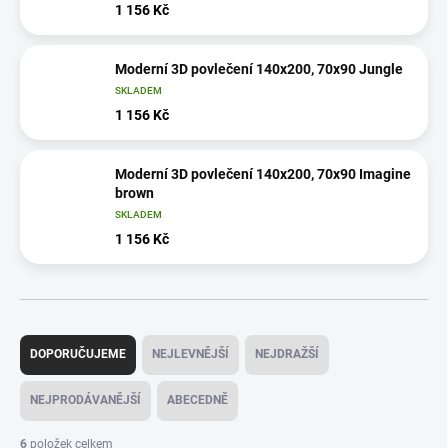
1 156 Kč
Moderní 3D povlečení 140x200, 70x90 Jungle
SKLADEM
1 156 Kč
Moderní 3D povlečení 140x200, 70x90 Imagine
brown
SKLADEM
1 156 Kč
Ř
a
DOPORUČUJEME
NEJLEVNĚJŠÍ
NEJDRAŽŠÍ
z
e
NEJPRODÁVANĚJŠÍ
ABECEDNĚ
n
í
6
položek celkem