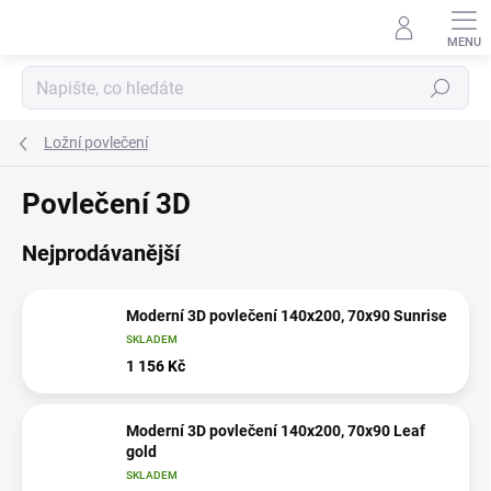
Přejít
na
obsah
Hledat
Ložní povlečení
Povlečení 3D
Nejprodávanější
Moderní 3D povlečení 140x200, 70x90 Sunrise
SKLADEM
1 156 Kč
Moderní 3D povlečení 140x200, 70x90 Leaf
gold
SKLADEM