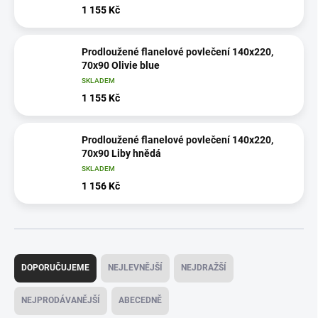
1 155 Kč
Prodloužené flanelové povlečení 140x220,
70x90 Olivie blue
SKLADEM
1 155 Kč
Prodloužené flanelové povlečení 140x220,
70x90 Liby hnědá
SKLADEM
1 156 Kč
Ř
a
DOPORUČUJEME
NEJLEVNĚJŠÍ
NEJDRAŽŠÍ
z
e
NEJPRODÁVANĚJŠÍ
ABECEDNĚ
n