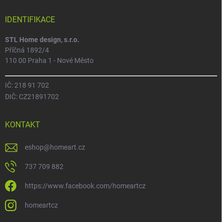
IDENTIFIKACE
STL Home design, s.r.o.
Příčná 1892/4
110 00 Praha 1 - Nové Město
IČ: 218 91 702
DIČ: CZ21891702
KONTAKT
eshop
@
homeart.cz
737 709 882
https://www.facebook.com/homeartcz
homeartcz