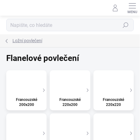
Přejít
na
obsah
Hledat
Ložní povlečení
Flanelové povlečení
Francouzské
Francouzské
Francouzské
200x200
220x200
220x220