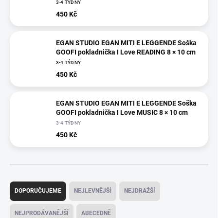
3-4 TÝDNY
450 Kč
EGAN STUDIO EGAN MITI E LEGGENDE Soška
GOOFI pokladnička I Love READING 8 × 10 cm
3-4 TÝDNY
450 Kč
EGAN STUDIO EGAN MITI E LEGGENDE Soška
GOOFI pokladnička I Love MUSIC 8 × 10 cm
3-4 TÝDNY
450 Kč
Ř
a
DOPORUČUJEME
NEJLEVNĚJŠÍ
NEJDRAŽŠÍ
z
e
NEJPRODÁVANĚJŠÍ
ABECEDNĚ