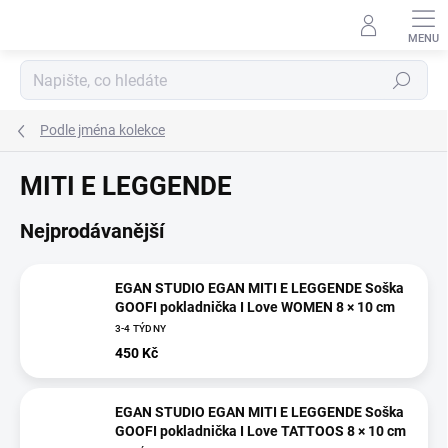
Přejít
na
obsah
Hledat
Podle jména kolekce
MITI E LEGGENDE
Nejprodávanější
EGAN STUDIO EGAN MITI E LEGGENDE Soška
GOOFI pokladnička I Love WOMEN 8 × 10 cm
3-4 TÝDNY
450 Kč
EGAN STUDIO EGAN MITI E LEGGENDE Soška
GOOFI pokladnička I Love TATTOOS 8 × 10 cm