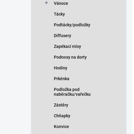
Vánoce
Tácky
Podtácky/podložky
Diffusery
Zapékací mísy
Podnosy na dorty
Hodiny
Prkénka
Podložka pod
naběračku/vařečku
Zástěry
Chňapky
Konvice