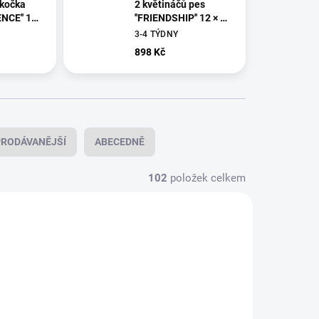
 kočka
2 květináčů pes
NCE'' 12
''FRIENDSHIP'' 12 × 12
cm
3-4 TÝDNY
898 Kč
RODÁVANĚJŠÍ
ABECEDNĚ
102
položek celkem
125005
125006