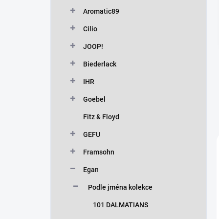
n
Aromatic89
í
p
Cilio
a
n
JOOP!
e
Biederlack
l
IHR
Goebel
Fitz & Floyd
GEFU
Framsohn
Egan
Podle jména kolekce
101 DALMATIANS