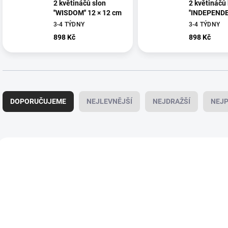
2 květináčů slon
2 květináčů
''WISDOM'' 12 × 12 cm
''INDEPENDE
× 12 cm
3-4 TÝDNY
3-4 TÝDNY
898 Kč
898 Kč
Ř
a
DOPORUČUJEME
NEJLEVNĚJŠÍ
NEJDRAŽŠÍ
NEJP
z
e
n
í
V
p
ý
125001
r
p
o
i
d
s
u
p
k
r
t
o