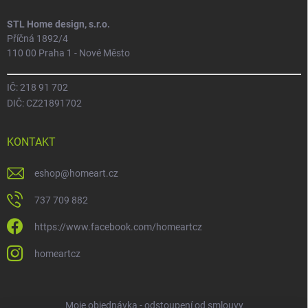
STL Home design, s.r.o.
Příčná 1892/4
110 00 Praha 1 - Nové Město
IČ: 218 91 702
DIČ: CZ21891702
KONTAKT
eshop
@
homeart.cz
737 709 882
https://www.facebook.com/homeartcz
homeartcz
Moje objednávka - odstoupení od smlouvy