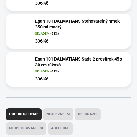
336 Kč
Egan 101 DALMATIANS Stohovatelný hrnek
350 ml modrý
SKLADEM
(5 KS)
336 Kč
Egan 101 DALMATIANS Sada 2 prostírek 45 x
30 cm růžová
SKLADEM
(6 KS)
336 Kč
Ř
a
DOPORUČUJEME
NEJLEVNĚJŠÍ
NEJDRAŽŠÍ
z
e
NEJPRODÁVANĚJŠÍ
ABECEDNĚ
n