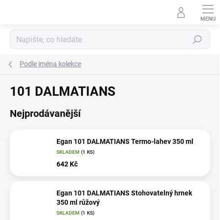
Přejít
na
obsah
Hledat
Podle jména kolekce
101 DALMATIANS
Nejprodávanější
Egan 101 DALMATIANS Termo-lahev 350 ml
SKLADEM
(1 KS)
642 Kč
Egan 101 DALMATIANS Stohovatelný hrnek
350 ml růžový
SKLADEM
(1 KS)