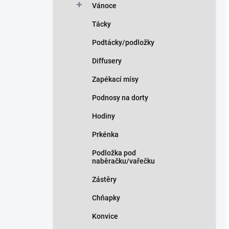
Vánoce
Tácky
Podtácky/podložky
Diffusery
Zapékací mísy
Podnosy na dorty
Hodiny
Prkénka
Podložka pod
naběračku/vařečku
Zástěry
Chňapky
Konvice