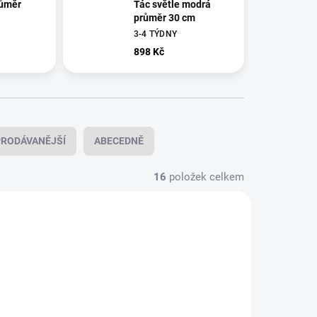
růměr
Tác světle modrá
průměr 30 cm
3-4 TÝDNY
898 Kč
RODÁVANĚJŠÍ
ABECEDNĚ
16
položek celkem
130004
130005