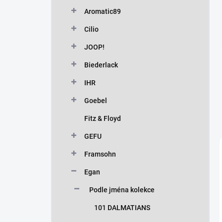
n
Aromatic89
í
p
Cilio
a
n
JOOP!
e
Biederlack
l
IHR
Goebel
Fitz & Floyd
GEFU
Framsohn
Egan
Podle jména kolekce
101 DALMATIANS