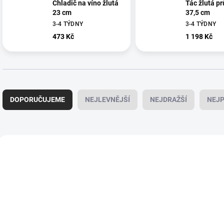
Chladič na víno žlutá
Tác žlutá p
23 cm
37,5 cm
3-4 TÝDNY
3-4 TÝDNY
473 Kč
1 198 Kč
Ř
a
DOPORUČUJEME
NEJLEVNĚJŠÍ
NEJDRAŽŠÍ
NEJP
z
e
n
í
V
p
ý
130010
r
p
o
i
d
s
u
p
k
r
t
o