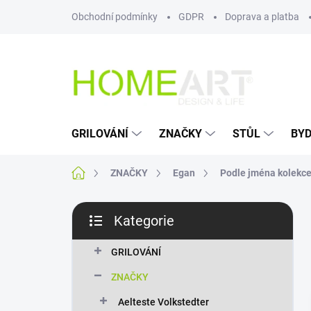
Přejít
Obchodní podmínky
GDPR
Doprava a platba
na
obsah
GRILOVÁNÍ
ZNAČKY
STŮL
BYD
Domů
ZNAČKY
Egan
Podle jména kolekc
P
Kategorie
o
Přeskočit
s
kategorie
t
GRILOVÁNÍ
r
ZNAČKY
a
n
Aelteste Volkstedter