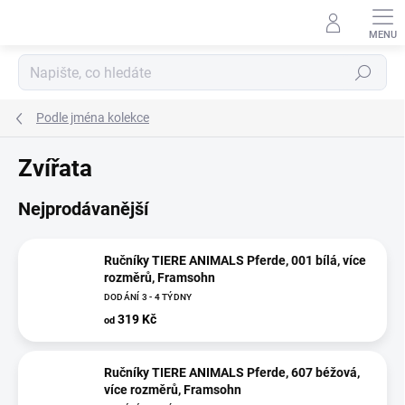
Přejít
na
obsah
Hledat
Podle jména kolekce
Zvířata
Nejprodávanější
Ručníky TIERE ANIMALS Pferde, 001 bílá, více
rozměrů, Framsohn
DODÁNÍ 3 - 4 TÝDNY
319 Kč
od
Ručníky TIERE ANIMALS Pferde, 607 béžová,
více rozměrů, Framsohn