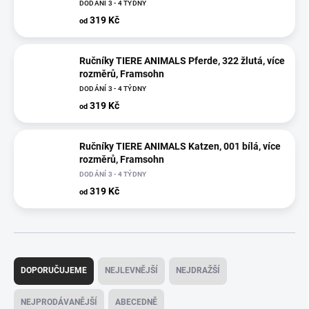
DODÁNÍ 3 - 4 TÝDNY
319 Kč
od
Ručníky TIERE ANIMALS Pferde, 322 žlutá, více
rozměrů, Framsohn
DODÁNÍ 3 - 4 TÝDNY
319 Kč
od
Ručníky TIERE ANIMALS Katzen, 001 bílá, více
rozměrů, Framsohn
DODÁNÍ 3 - 4 TÝDNY
319 Kč
od
Ř
a
DOPORUČUJEME
NEJLEVNĚJŠÍ
NEJDRAŽŠÍ
z
e
NEJPRODÁVANĚJŠÍ
ABECEDNĚ