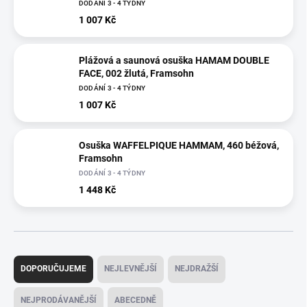
DODÁNÍ 3 - 4 TÝDNY
1 007 Kč
Plážová a saunová osuška HAMAM DOUBLE
FACE, 002 žlutá, Framsohn
DODÁNÍ 3 - 4 TÝDNY
1 007 Kč
Osuška WAFFELPIQUE HAMMAM, 460 béžová,
Framsohn
DODÁNÍ 3 - 4 TÝDNY
1 448 Kč
Ř
a
DOPORUČUJEME
NEJLEVNĚJŠÍ
NEJDRAŽŠÍ
z
e
NEJPRODÁVANĚJŠÍ
ABECEDNĚ