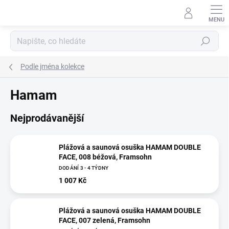
Přejít
na
obsah
Hledat
Podle jména kolekce
Hamam
Nejprodávanější
Plážová a saunová osuška HAMAM DOUBLE
FACE, 008 béžová, Framsohn
DODÁNÍ 3 - 4 TÝDNY
1 007 Kč
Plážová a saunová osuška HAMAM DOUBLE
FACE, 007 zelená, Framsohn