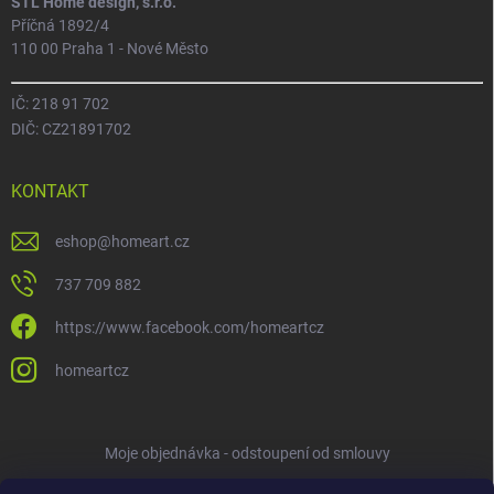
STL Home design, s.r.o.
Příčná 1892/4
110 00 Praha 1 - Nové Město
IČ: 218 91 702
DIČ: CZ21891702
KONTAKT
eshop
@
homeart.cz
737 709 882
https://www.facebook.com/homeartcz
homeartcz
Moje objednávka - odstoupení od smlouvy