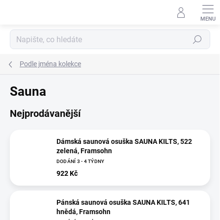
Přejít
na
obsah
Hledat
Podle jména kolekce
Sauna
Nejprodávanější
Dámská saunová osuška SAUNA KILTS, 522
zelená, Framsohn
DODÁNÍ 3 - 4 TÝDNY
922 Kč
Pánská saunová osuška SAUNA KILTS, 641
hnědá, Framsohn