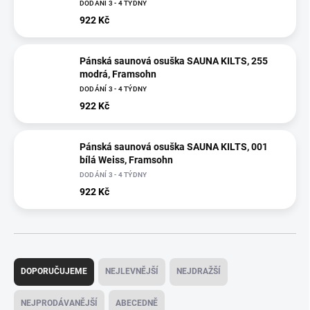
DODÁNÍ 3 - 4 TÝDNY
922 Kč
Pánská saunová osuška SAUNA KILTS, 255
modrá, Framsohn
DODÁNÍ 3 - 4 TÝDNY
922 Kč
Pánská saunová osuška SAUNA KILTS, 001
bílá Weiss, Framsohn
DODÁNÍ 3 - 4 TÝDNY
922 Kč
Ř
a
DOPORUČUJEME
NEJLEVNĚJŠÍ
NEJDRAŽŠÍ
z
e
NEJPRODÁVANĚJŠÍ
ABECEDNĚ