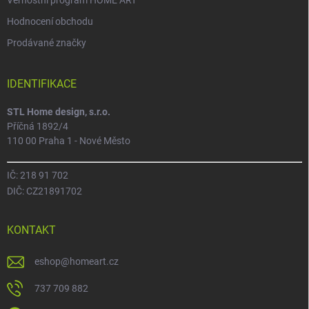
Věrnostní program HOME ART
Hodnocení obchodu
Prodávané značky
IDENTIFIKACE
STL Home design, s.r.o.
Příčná 1892/4
110 00 Praha 1 - Nové Město
IČ: 218 91 702
DIČ: CZ21891702
KONTAKT
eshop
@
homeart.cz
737 709 882