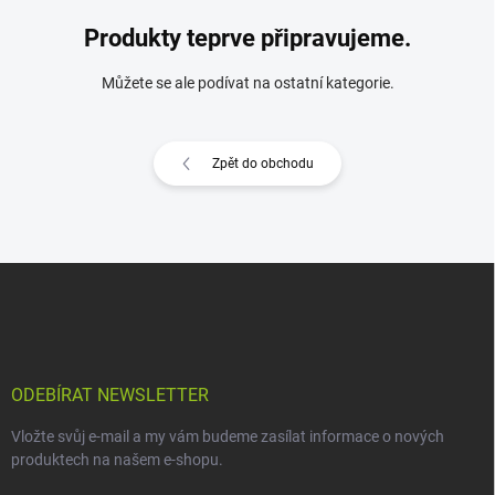
Produkty teprve připravujeme.
Můžete se ale podívat na ostatní kategorie.
Zpět do obchodu
Z
á
p
a
t
í
ODEBÍRAT NEWSLETTER
Vložte svůj e-mail a my vám budeme zasílat informace o nových
produktech na našem e-shopu.